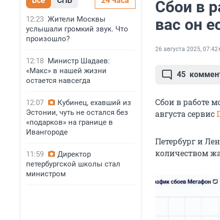
Все
СПБ
24 часа
Сбои в р
12:23
Жители Москвы
вас он е
услышали громкий звук. Что
произошло?
26 августа 2025, 07:42
12:18
Министр Шадаев:
«Макс» в нашей жизни
45
коммен
остается навсегда
Сбои в работе 
12:07
Кубинец, ехавший из
Эстонии, чуть не остался без
августа сервис
«подарков» на границе в
Ивангороде
Петербург и Ле
количеством жал
11:59
Директор
петербургской школы стал
министром