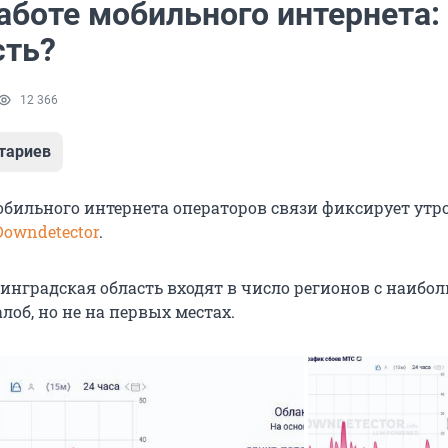
аботе мобильного интернета: 
сть?
12 366
тариев
мобильного интернета операторов связи фиксирует утр
Downdetector
.
нинградская область входят в число регионов с наиб
об, но не на первых местах.