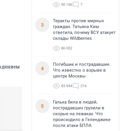
90 196
7
Теракты против мирных
3
граждан. Татьяна Ким
ответила, почему ВСУ атакует
склады Wildberries
86 002
Погибшие и пострадавшие.
еждением
4
Что известно о взрыве в
центре Москвы
83 944
216
Галька била в людей,
5
пострадавших грузили в
скорые на лежаках. Что
происходило в Геленджике
после атаки БПЛА