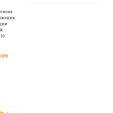
егиона
нижении
ации
ий
 10
 SPB