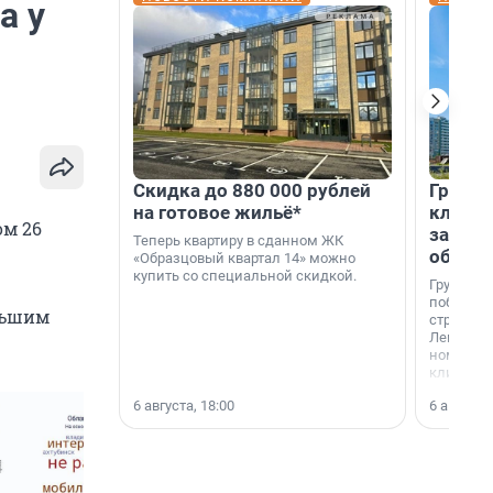
а у
Скидка до 880 000 рублей
Группа
на готовое жильё*
клиен
ом 26
застро
Теперь квартиру в сданном ЖК
област
«Образцовый квартал 14» можно
купить со специальной скидкой.
Группа А
победите
ольшим
строител
Ленингра
номинац
клиенто
застройщ
6 августа, 18:00
6 августа,
области»