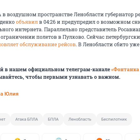
 в воздушном пространстве Ленобласти губернатор р
зденко
объявил
в 04:26 и предупредил о возможном с
ьного интернета. Параллельно представитель Росави
 ограничении полетов в Пулково. Сейчас петербургск
новляет обслуживание рейсов
. В Ленобласти сбито уже
ей в нашем официальном телеграм-канале
«Фонтанка
ывайтесь, чтобы первыми узнавать о важном.
ва Юлия
нет
Атака БПЛА
БПЛА
Ленобласть
Беспилотник