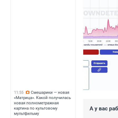
11:55
Смешарики — новая
«Матрица». Какой получилась
новая полнометражная
А у вас р
картина по культовому
мультфильму