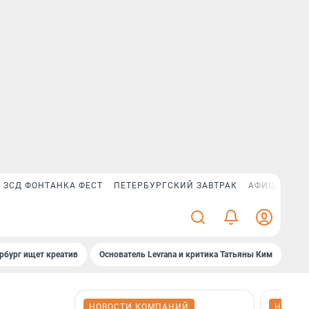
ЗСД ФОНТАНКА ФЕСТ
ПЕТЕРБУРГСКИЙ ЗАВТРАК
АФИША PLUS
рбург ищет креатив
Основатель Levrana и критика Татьяны Ким
Зач
НОВОСТИ КОМПАНИЙ
НОВОС