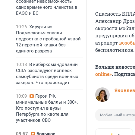
осознает невозможность
одновременного членства в
ЕАЭС и ЕС
Опасность БПЛА
Александр Дро
10:26
Хирурги из
скорости мобил
Подмосковья спасли
предупредил об
подростка с прободной язвой
аэропорт
возоб
12-перстной кишки без
беспилотников.
единого разреза
10:18
В киберкомандовании
Больше новост
США расследуют всплеск
online»
. Подпис
самоубийств среди военных
хакеров. Что происходит
Яковле
10:09
Герои РФ,
минимальные баллы и 300+.
Кто поступил в вузы
Петербурга по квоте для
Мобильный интер
участников СВО
09:57
Большое