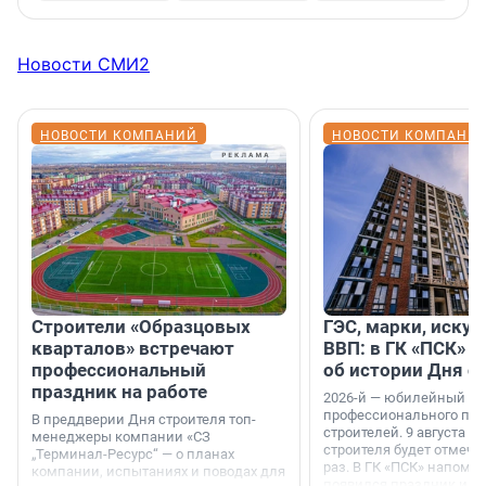
Новости СМИ2
НОВОСТИ КОМПАНИЙ
НОВОСТИ КОМПАНИ
Строители «Образцовых
ГЭС, марки, искус
кварталов» встречают
ВВП: в ГК «ПСК» р
профессиональный
об истории Дня с
праздник на работе
2026-й — юбилейный го
профессионального пр
В преддверии Дня строителя топ-
строителей. 9 августа 2
менеджеры компании «СЗ
строителя будет отмечат
„Терминал-Ресурс“ — о планах
раз. В ГК «ПСК» напомни
компании, испытаниях и поводах для
появился праздник и к