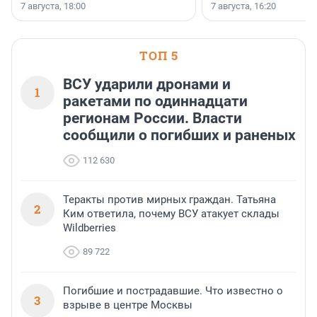
осторожного оптимизма.
7 августа, 18:00
7 августа, 16:20
поменялась роль строит
ТОП 5
ВСУ ударили дронами и
1
ракетами по одиннадцати
регионам России. Власти
сообщили о погибших и раненых
112 630
Теракты против мирных граждан. Татьяна
2
Ким ответила, почему ВСУ атакует склады
Wildberries
89 722
Погибшие и пострадавшие. Что известно о
3
взрыве в центре Москвы