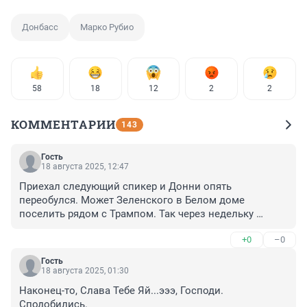
Донбасс
Марко Рубио
58
18
12
2
2
КОММЕНТАРИИ
143
Гость
18 августа 2025, 12:47
Приехал следующий спикер и Донни опять 
переобулся. Может Зеленского в Белом доме 
поселить рядом с Трампом. Так через недельку 
задушевных бесед Донни и до привета с бомберов 
+0
–0
Б-2 геостратегу созреет.
Гость
18 августа 2025, 01:30
Наконец-то, Слава Тебе Яй...эээ, Господи. 
Сподобились.