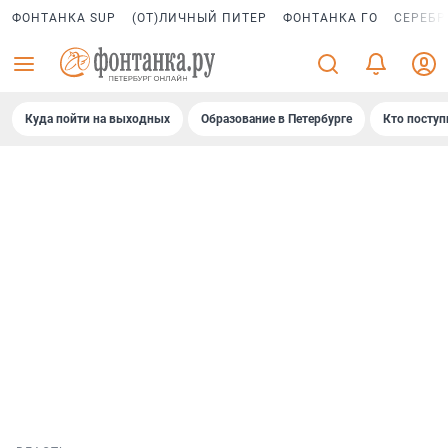
ФОНТАНКА SUP
(ОТ)ЛИЧНЫЙ ПИТЕР
ФОНТАНКА ГО
СЕРЕБР
Куда пойти на выходных
Образование в Петербурге
Кто поступ