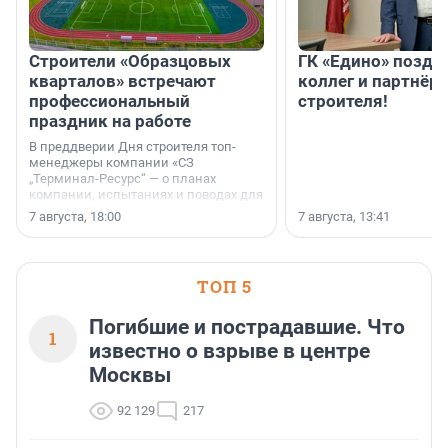
Строители «Образцовых
ГК «Едино» поздр
кварталов» встречают
коллег и партнёр
профессиональный
строителя!
праздник на работе
В преддверии Дня строителя топ-
менеджеры компании «СЗ
„Терминал-Ресурс“ — о планах
компании, испытаниях и поводах для
осторожного оптимизма.
7 августа, 18:00
7 августа, 13:41
ТОП 5
Погибшие и пострадавшие. Что
1
известно о взрыве в центре
Москвы
92 129
217