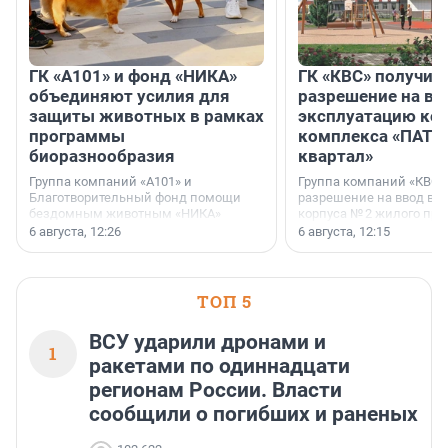
ГК «А101» и фонд «НИКА»
ГК «КВС» получил
объединяют усилия для
разрешение на вв
защиты животных в рамках
эксплуатацию кор
программы
комплекса «ПАТИ
биоразнообразия
квартал»
Группа компаний «А101» и
Группа компаний «КВС»
Благотворительный фонд помощи
разрешение на ввод в 
бездомным животным «НИКА»
корпуса № 2 жилого про
заключили соглашение о
Уютный квартал», расп
6 августа, 12:26
6 августа, 12:15
стратегическом сотрудничестве.
Всеволожском районе
Ленинградской области
ТОП 5
ВСУ ударили дронами и
1
ракетами по одиннадцати
регионам России. Власти
сообщили о погибших и раненых