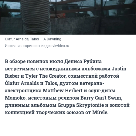
Ólafur Arnalds, Talos — A Dawning
Источник: 
скриншот видео vkvideo.ru
В обзоре новинок июля Дениса Рубина
встретимся с неожиданными альбомами Justin
Bieber и Tyler The Creator, совместной работой
Ólafur Arnalds и Talos, дуэтом ветерана-
электронщика Matthew Herbert и соул-дивы
Momoko, неистовым релизом Barry Can’t Swim,
длинным альбомом Gruppa Skryptonite и золотой
коллекцией творческих союзов от Mírele.