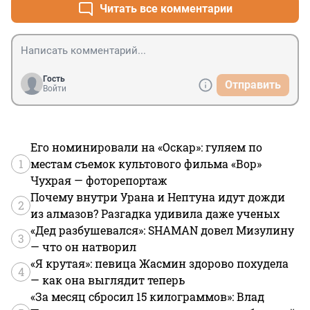
Читать все комментарии
Гость
Отправить
Войти
Его номинировали на «Оскар»: гуляем по
1
местам съемок культового фильма «Вор»
Чухрая — фоторепортаж
Почему внутри Урана и Нептуна идут дожди
2
из алмазов? Разгадка удивила даже ученых
«Дед разбушевался»: SHAMAN довел Мизулину
3
— что он натворил
«Я крутая»: певица Жасмин здорово похудела
4
— как она выглядит теперь
«За месяц сбросил 15 килограммов»: Влад