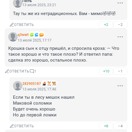
Гость
13 июля 2025, 23:21
Тау ты же из нетрадиционных. Вам - мимо🤣🤣🤣
+2
–2
ОТВЕТИТЬ
q3wert
13 июля 2025, 17:17
Крошка сын к отцу пришёл, и спросила кроха: — Что 
такое хорошо и что такое плохо? И ответил папа: 
сделка это хорошо, остальное плохо.
+10
–1
ОТВЕТИТЬ
1
282905187
13 июля 2025, 17:46
Если ты в лесу мешок нашел

Маковой соломки

Будет очень хорошо

Но до первой ломки
+8
–4
ОТВЕТИТЬ