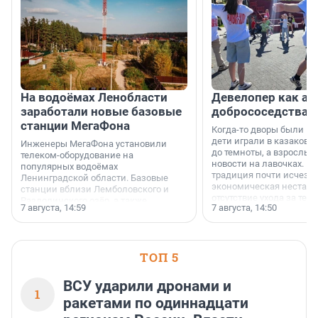
На водоёмах Ленобласти
Девелопер как ар
заработали новые базовые
добрососедства
станции МегаФона
Когда-то дворы были ме
дети играли в казаков-
Инженеры МегаФона установили
до темноты, а взрослые
телеком-оборудование на
новости на лавочках. В 1
популярных водоёмах
традиция почти исчезл
Ленинградской области. Базовые
экономическая нестаби
станции вблизи Лемболовского и
отсутствие ухода за те
Раздолинского озёр, а также
7 августа, 14:59
7 августа, 14:50
сделали своё дело.
недалеко от Большого Тосненского
водопада.
ТОП 5
ВСУ ударили дронами и
1
ракетами по одиннадцати