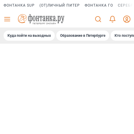
ФОНТАНКА SUP
(ОТ)ЛИЧНЫЙ ПИТЕР
ФОНТАНКА ГО
СЕРЕБР
Куда пойти на выходных
Образование в Петербурге
Кто поступ