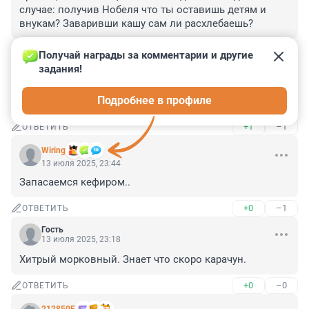
случае: получив Нобеля что ты оставишь детям и 
внукам? Заваривши кашу сам ли расхлебаешь?
+0
–0
ОТВЕТИТЬ
Получай награды за комментарии и другие 
задания!
Гость
14 июля 2025, 00:16
Подробнее в профиле
К папочке приехал, за пряниками и оплеухами..
+1
–1
ОТВЕТИТЬ
Wiring
13 июля 2025, 23:44
Запасаемся кефиром..
+0
–1
ОТВЕТИТЬ
Гость
13 июля 2025, 23:18
Хитрый морковный. Знает что скоро карачун.
+0
–0
ОТВЕТИТЬ