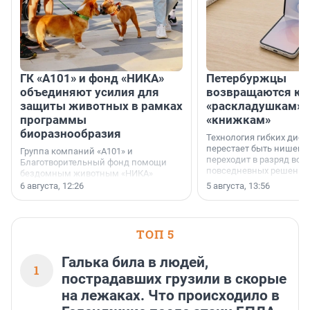
ГК «А101» и фонд «НИКА»
Петербуржцы
объединяют усилия для
возвращаются к
защиты животных в рамках
«раскладушкам» 
программы
«книжкам»
биоразнообразия
Технология гибких дисп
перестает быть нишевы
Группа компаний «А101» и
переходит в разряд вос
Благотворительный фонд помощи
повседневных решений
бездомным животным «НИКА»
заключили соглашение о
6 августа, 12:26
5 августа, 13:56
стратегическом сотрудничестве.
ТОП 5
Галька била в людей,
1
пострадавших грузили в скорые
на лежаках. Что происходило в