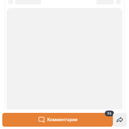
Политика использования cookies
Рекомендательные системы
Деятельность в сфере ИТ
Руководство пользователя
Наши награды
© 2000-2026 Фонтанка.Ру
Свидетельство Роскомнадзора ЭЛ № ФС 77-66333 от 14.07.2016
© ООО «Интернет Технологии»
36
Комментарии