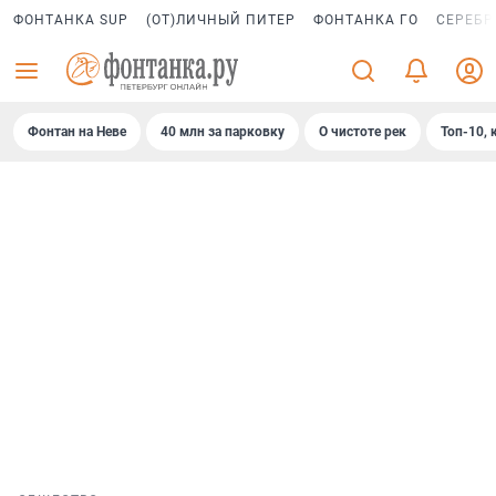
ФОНТАНКА SUP
(ОТ)ЛИЧНЫЙ ПИТЕР
ФОНТАНКА ГО
СЕРЕБР
Фонтан на Неве
40 млн за парковку
О чистоте рек
Топ-10, 