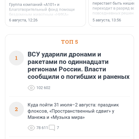
перестает быть нишевы
Группа компаний «А101» и
переходит в разряд вос
Благотворительный фонд помощи
повседневных решений
бездомным животным «НИКА»
заключили соглашение о
6 августа, 12:26
5 августа, 13:56
стратегическом сотрудничестве.
ТОП 5
ВСУ ударили дронами и
1
ракетами по одиннадцати
регионам России. Власти
сообщили о погибших и раненых
102 602
Куда пойти 31 июля–2 августа: праздник
2
флоксов, «Пространственный сдвиг» у
Манежа и «Музыка мира»
78 611
7