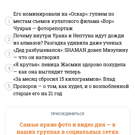
Его номинировали на «Оскар»: гуляем по
1
местам съемок культового фильма «Вор»
Чухрая — фоторепортаж
Почему внутри Урана и Нептуна идут дожди
2
из алмазов? Разгадка удивила даже ученых
«Дед разбушевался»: SHAMAN довел Мизулину
3
— что он натворил
«Я крутая»: певица Жасмин здорово похудела
4
— как она выглядит теперь
«За месяц сбросил 15 килограммов»: Влад
5
Прохоров — о том, как худел, и о возлюбленной
старше его на 21 год
ПРИСОЕДИНИТЬСЯ
Самые яркие фото и видео дня — в
наших группах в социальных сетях