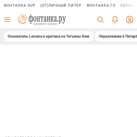
ФОНТАНКА SUP
(ОТ)ЛИЧНЫЙ ПИТЕР
ФОНТАНКА ГО
СЕРЕБР
Основатель Levrana и критика на Татьяны Ким
Образование в Петер