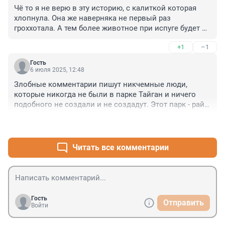
Чё то я не верю в эту историю, с калиткой которая 
хлопнула. Она же наверняка не первый раз 
гроххотала. А тем более животное при испуге будет 
прятаться а не атаковать. Ой нечисто тут
+1
–1
Гость
6 июля 2025, 12:48
Злобные комментарии пишут никчемные люди, 
которые никогда не были в парке Тайган и ничего 
подобного не создали и не создадут. Этот парк - рай 
для животных. 

+6
–2
Олегу Зубкову здоровья и долгих лет жизни.
Читать все комментарии
Гость
Отправить
Войти