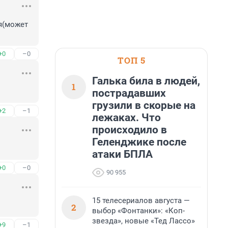
я(может 
+0
–0
ТОП 5
Галька била в людей,
1
пострадавших
грузили в скорые на
+2
–1
лежаках. Что
происходило в
Геленджике после
атаки БПЛА
+0
–0
90 955
15 телесериалов августа —
2
выбор «Фонтанки»: «Коп-
звезда», новые «Тед Лассо»
+9
–1