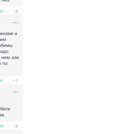
 них.
+0
–0
иками и 
им 
юбимы 
адо 
ним ,как 
 по 
+1
–1
бели 
ма.
+0
–0