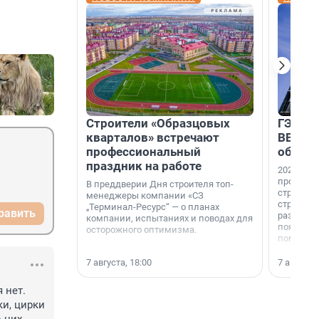
Строители «Образцовых
ГЭС, м
кварталов» встречают
ВВП: в
профессиональный
об ист
праздник на работе
2026-й —
професси
В преддверии Дня строителя топ-
строителе
менеджеры компании «СЗ
строителя
„Терминал-Ресурс“ — о планах
равить
раз. В ГК
компании, испытаниях и поводах для
появился
осторожного оптимизма.
поменяла
7 августа, 18:00
7 августа,
нет. 
и, цирки 