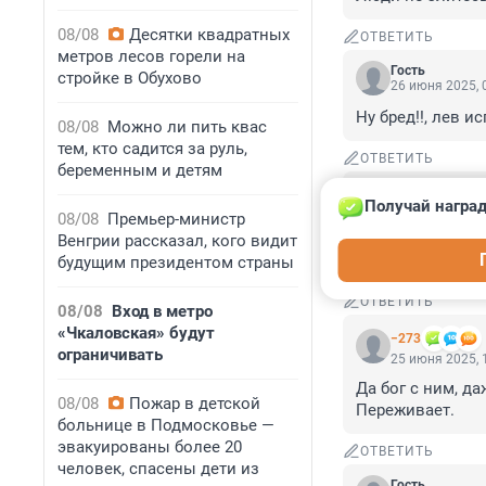
08/08
Десятки квадратных
ОТВЕТИТЬ
метров лесов горели на
Гость
стройке в Обухово
26 июня 2025, 
Ну бред!!, лев и
08/08
Можно ли пить квас
тем, кто садится за руль,
ОТВЕТИТЬ
беременным и детям
Гость
Получай наград
25 июня 2025, 
08/08
Премьер-министр
В этой статье в
Венгрии рассказал, кого видит
не значит!Лев и
будущим президентом страны
ОТВЕТИТЬ
08/08
Вход в метро
«Чкаловская» будут
−273
ограничивать
25 июня 2025, 
Да бог с ним, д
08/08
Пожар в детской
Переживает.
больнице в Подмосковье —
эвакуированы более 20
ОТВЕТИТЬ
человек, спасены дети из
Гость