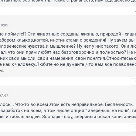
нтактные зоопарки т д. Такие страны есть, нам еще далеко до
10:05
е поймете!? Эти животные созданы жизнью, природой - хищн
абором клыков,когтей, инстинктами с рождения! Ну зачем вы 
ловеческие чувства и мышление? Ну нет у них такого! Они л
зал, что они прям любят нас безоговорочно и полностью? Не н
 них свои мысли ,свои намерения ,свои понятия.Относитесььк 
е как к человеку.Любите,но не думайте ,что вам все позволено
м.
07:47
ось... Что-то во всём этом есть неправильное. Беспечность, 
заработок на всем, в том числе опция " звереныш на ночь", ги
ы и гибель людей. Зоопарк - шоу, звериный оскал капитализ