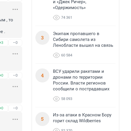
и «Джек Ричер»,
«Одержимость»
74 361
 , то 
е .
Экипаж пропавшего в
3
Сибири самолета из
+3
–0
Ленобласти вышел на связь
60 584
ВСУ ударили ракетами и
4
+0
–0
дронами по территории
России. Власти регионов
сообщили о пострадавших
58 093
+0
–0
Из-за атаки в Красном Бору
5
горит склад Wildberries
52 370