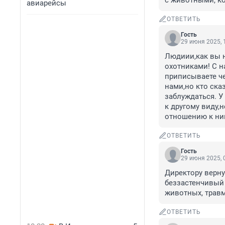
с животными, ко
авиарейсы
ОТВЕТИТЬ
Гость
29 июня 2025, 
Людиии,как вы н
охотниками! С н
приписываете че
нами,но кто ска
заблуждаться. У
к другому виду,н
отношению к ни
ОТВЕТИТЬ
Гость
29 июня 2025, 
Директору вернул
беззастенчивый 
животных, травм
ОТВЕТИТЬ