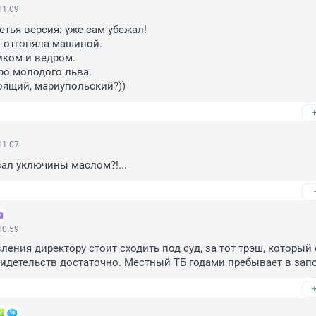
11:09
етья версия: уже сам убежал!

о отгоняла машиной.

иком и ведром.

ро молодого льва.

тоящий, мариупольский?))
11:07
зал уключины маслом?!...
10:59
ения директору стоит сходить под суд, за тот трэш, который 
идетельств достаточно. Местный ТБ годами пребывает в зап