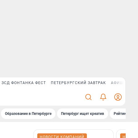
ЗСД ФОНТАНКА ФЕСТ
ПЕТЕРБУРГСКИЙ ЗАВТРАК
АФИША PLUS
Образование в Петербурге
Петербург ищет креатив
Рейтинги «Фо
НОВОСТИ КОМПАНИЙ
НОВОС