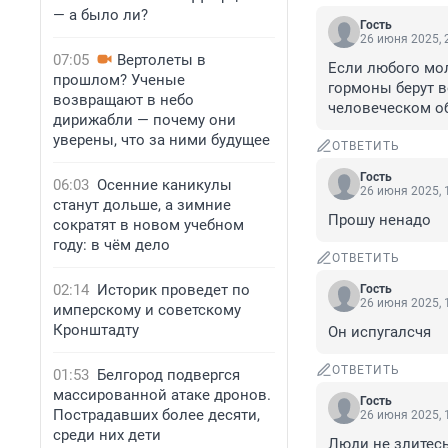
— а было ли?
Гость
26 июня 2025, 
07:05
Вертолеты в
Если любого мол
прошлом? Ученые
гормоны берут ве
возвращают в небо
человеческом об
дирижабли — почему они
уверены, что за ними будущее
ОТВЕТИТЬ
Гость
06:03
Осенние каникулы
26 июня 2025, 
станут дольше, а зимние
Прошу ненадо
сократят в новом учебном
году: в чём дело
ОТВЕТИТЬ
02:14
Историк проведет по
Гость
26 июня 2025, 
имперскому и советскому
Кронштадту
Он испугалсчя
ОТВЕТИТЬ
01:53
Белгород подвергся
массированной атаке дронов.
Гость
Пострадавших более десяти,
26 июня 2025, 
среди них дети
Люди не злитесь 