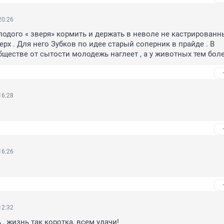
20:26
одого « зверя» кормить и держать в неволе не кастрированным
рх . Для него Зубков по идее старый соперник в прайде . В 
ществе от сытости молодежь наглеет , а у животных тем боле
16:28
16:26
12:32
, жизнь так коротка, всем удачи!