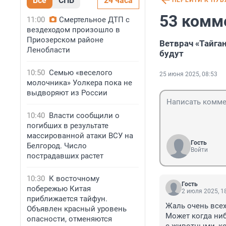
Все
СПБ
24 часа
ПЕРЕЙТИ К ПУ
53 комм
11:00
Смертельное ДТП с
вездеходом произошло в
Приозерском районе
Ветврач «Тайга
Ленобласти
будут
10:50
Семью «веселого
25 июня 2025, 08:53
молочника» Уолкера пока не
выдворяют из России
10:40
Власти сообщили о
погибших в результате
массированной атаки ВСУ на
Гость
Белгород. Число
Войти
пострадавших растет
10:30
К восточному
Гость
побережью Китая
2 июля 2025, 1
приближается тайфун.
Жаль очень всех
Объявлен красный уровень
Может когда ниб
опасности, отменяются