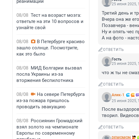
реанимации
25 июня 2025, 
Третий день и тр
08/08
Тест на возраст мозга:
Вчера она же ег
ответьте на эти 10 вопросов и
Позавчера - вен
узнайте свой
Ну и опять чес п
А на фото - нас
08/08
В Петербурге красиво
зашло солнце. Посмотрите,
ОТВЕТИТЬ
как это было
Гость
25 июня 2025, 
08/08
МИД Болгарии вызвал
что ж ты не сма
посла Украины из-за
вторжения беспилотника
ОТВЕТИТЬ
08/08
На севере Петербурга
Алик-1
из-за пожара пришлось
25 июня 2025, 
проводить эвакуацию
После выздоровл
творил. Видеосв
08/08
Россиянин Громадский
взял золото на чемпионате
ОТВЕТИТЬ
Европы по современному
DEMOMON