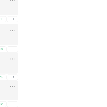
+11
–1
+0
–0
+14
–1
+2
–0