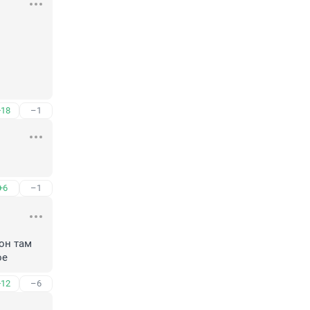
+18
–1
+6
–1
он там 
ое
+12
–6