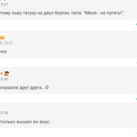
10:47
ому льву татуху на двух бортах, типа: "Меня - не пугать!".
5, 12:21
чка
ck
10:40
скушали друг друга...©
10:38
 только вышел во вкус.