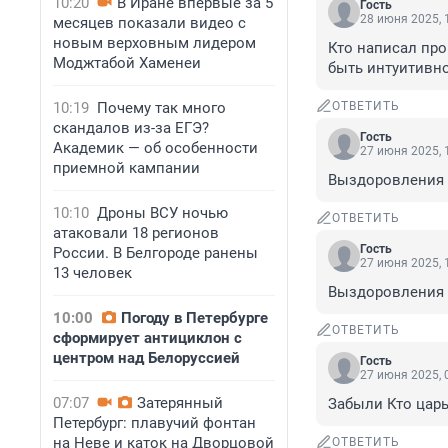
10:20
В Иране впервые за 5
Гость
28 июня 2025, 
месяцев показали видео с
новым верховным лидером
Кто написал про
Моджтабой Хаменеи
быть интуитивно
10:19
Почему так много
ОТВЕТИТЬ
скандалов из-за ЕГЭ?
Гость
Академик — об особенности
27 июня 2025, 
приемной кампании
Выздоровления 
10:10
Дроны ВСУ ночью
ОТВЕТИТЬ
атаковали 18 регионов
Гость
России. В Белгороде ранены
27 июня 2025, 
13 человек
Выздоровления 
10:00
Погоду в Петербурге
ОТВЕТИТЬ
сформирует антициклон с
центром над Белоруссией
Гость
27 июня 2025, 
07:07
Затерянный
Забыли Кто цар
Петербург: плавучий фонтан
на Неве и каток на Дворцовой
ОТВЕТИТЬ