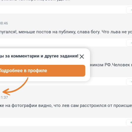
08:46
спугался!, меньше постов на публику, слава богу. Что льва не у
ы за комментарии и другие задания!
13:02
ся сущность сегодняшнего государства под ником РФ.Человек н
Подробнее в профиле
 тигры Разпашного важнее и дороже!
11:37
аже на фотографии видно, что лев сам расстроился от происшес