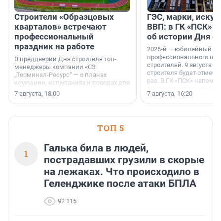
Строители «Образцовых
ГЭС, марки, искус
кварталов» встречают
ВВП: в ГК «ПСК» р
профессиональный
об истории Дня с
праздник на работе
2026-й — юбилейный го
профессионального пр
В преддверии Дня строителя топ-
строителей. 9 августа 2
менеджеры компании «СЗ
строителя будет отмечат
„Терминал-Ресурс“ — о планах
раз. В ГК «ПСК» напомни
компании, испытаниях и поводах для
появился праздник и к
осторожного оптимизма.
7 августа, 18:00
7 августа, 16:20
поменялась роль строит
ТОП 5
Галька била в людей,
1
пострадавших грузили в скорые
на лежаках. Что происходило в
Геленджике после атаки БПЛА
92 115