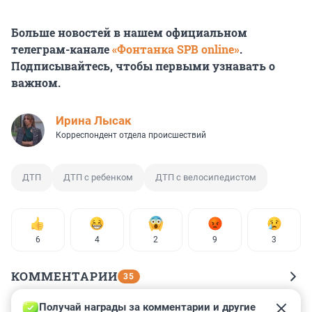
Больше новостей в нашем официальном
телеграм-канале
«Фонтанка SPB online»
.
Подписывайтесь, чтобы первыми узнавать о
важном.
Ирина Лысак
Корреспондент отдела происшествий
ДТП
ДТП с ребенком
ДТП с велосипедистом
6
4
2
9
3
КОММЕНТАРИИ
35
Получай награды за комментарии и другие 
Гость