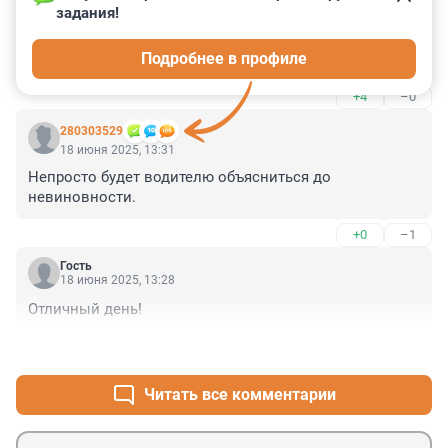
18 июня 2025, 13:32
задания!
Д.Б. с велосипедами повсюду! Единицы переходят 
Подробнее в профиле
пешеходный переход рядом с велосипедом.
+4
–0
280303529
18 июня 2025, 13:31
Непросто будет водителю объясниться до 
невиновности.
+0
–1
Гость
18 июня 2025, 13:28
Отличный день!
+0
–0
Читать все комментарии