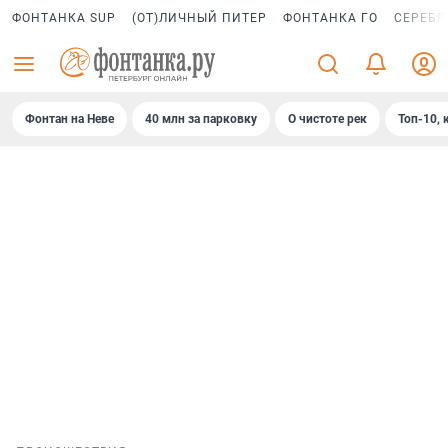
ФОНТАНКА SUP
(ОТ)ЛИЧНЫЙ ПИТЕР
ФОНТАНКА ГО
СЕРЕБР
Фонтан на Неве
40 млн за парковку
О чистоте рек
Топ-10, 