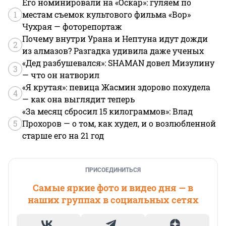
Его номинировали на «Оскар»: гуляем по
1
местам съемок культового фильма «Вор»
Чухрая — фоторепортаж
Почему внутри Урана и Нептуна идут дожди
2
из алмазов? Разгадка удивила даже ученых
«Дед разбушевался»: SHAMAN довел Мизулину
3
— что он натворил
«Я крутая»: певица Жасмин здорово похудела
4
— как она выглядит теперь
«За месяц сбросил 15 килограммов»: Влад
5
Прохоров — о том, как худел, и о возлюбленной
старше его на 21 год
ПРИСОЕДИНИТЬСЯ
Самые яркие фото и видео дня — в
наших группах в социальных сетях