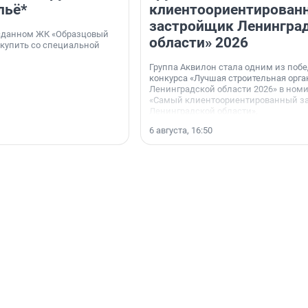
льё*
клиентоориентирован
застройщик Ленингра
 сданном ЖК «Образцовый
области» 2026
 купить со специальной
Группа Аквилон стала одним из поб
конкурса «Лучшая строительная орг
Ленинградской области 2026» в ном
«Самый клиентоориентированный з
Ленинградской области».
6 августа, 16:50