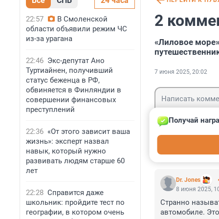
Все
СПБ
24 часа
ПЕРЕЙТИ К ПУ
2 комме
22:57
В Смоленской
области объявили режим ЧС
из-за урагана
«Лиловое море»
путешественник
22:46
Экс-депутат Ано
Туртиайнен, получивший
7 июня 2025, 20:02
статус беженца в РФ,
обвиняется в Финляндии в
совершении финансовых
преступлений
Получай награ
22:36
«От этого зависит ваша
Гость
жизнь»: эксперт назвал
Войти
навык, который нужно
развивать людям старше 60
лет
Dr. Jones
8 июня 2025, 1
22:28
Справится даже
школьник: пройдите тест по
Странно называт
географии, в котором очень
автомобиле. Это