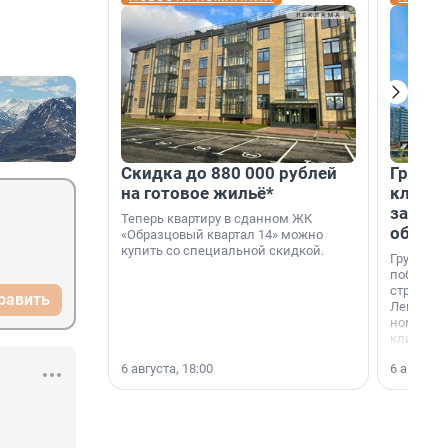
Скидка до 880 000 рублей
Группа
на готовое жильё*
клиен
застро
Теперь квартиру в сданном ЖК
област
«Образцовый квартал 14» можно
купить со специальной скидкой.
Группа А
победите
строител
равить
Ленингра
номинац
клиенто
застройщ
6 августа, 18:00
6 августа,
области»