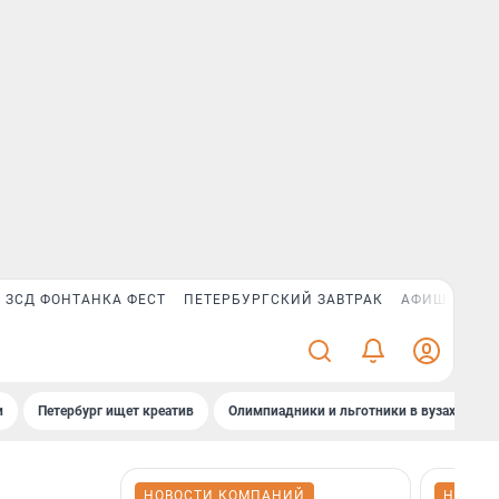
ЗСД ФОНТАНКА ФЕСТ
ПЕТЕРБУРГСКИЙ ЗАВТРАК
АФИША PLUS
и
Петербург ищет креатив
Олимпиадники и льготники в вузах СПб
НОВОСТИ КОМПАНИЙ
НОВОС