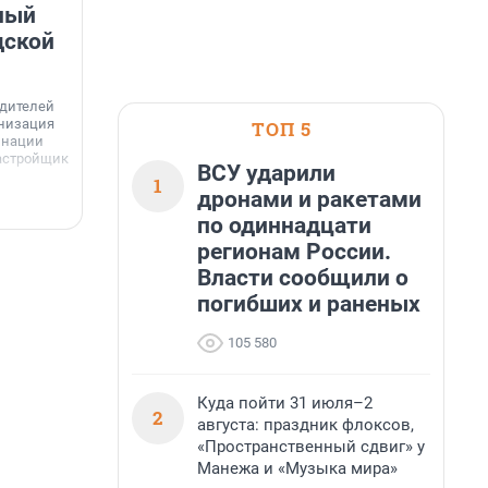
ный
Ленобласти — микрорайон
дской
«Город Звёзд»
Победителем профессионального конкурса
«Лучшая строительная организация 2025 года»
едителей
в номинации «За лучший проект комплексного
анизация
ТОП 5
развития территорий» стал жилой микрорайон
Г
инации
«Город Звёзд».
астройщик
з
ВСУ ударили
1
с
дронами и ракетами
6 августа, 16:07
6
по одиннадцати
регионам России.
Власти сообщили о
погибших и раненых
105 580
Куда пойти 31 июля–2
2
августа: праздник флоксов,
«Пространственный сдвиг» у
Манежа и «Музыка мира»