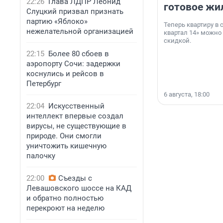
22:26
Глава ЛДПР Леонид
готовое жи
Слуцкий призвал признать
партию «Яблоко»
Теперь квартиру в
нежелательной организацией
квартал 14» можно
скидкой.
22:15
Более 80 сбоев в
аэропорту Сочи: задержки
коснулись и рейсов в
Петербург
6 августа, 18:00
22:04
Искусственный
интеллект впервые создал
вирусы, не существующие в
природе. Они смогли
уничтожить кишечную
палочку
22:00
Съезды с
Левашовского шоссе на КАД
и обратно полностью
перекроют на неделю