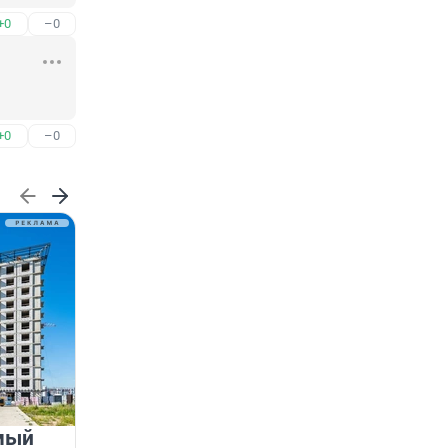
+0
–0
+0
–0
мый
«Лучший проект КРТ»