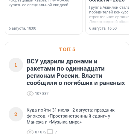
«Образцовый квартал 14» можно
купить со специальной скидкой.
Группа Аквилон стала 
победителей конкурса 
строительная организа
Ленинградской области 
номинации «Самый
6 августа, 18:00
6 августа, 16:50
клиентоориентированн
застройщик Ленинград
области».
ТОП 5
ВСУ ударили дронами и
1
ракетами по одиннадцати
регионам России. Власти
сообщили о погибших и раненых
107 837
Куда пойти 31 июля–2 августа: праздник
2
флоксов, «Пространственный сдвиг» у
Манежа и «Музыка мира»
87 872
7