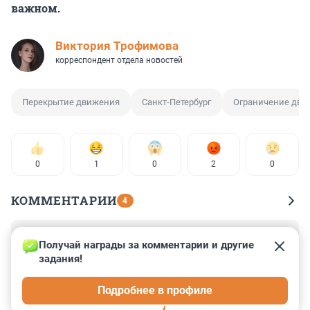
важном.
Виктория Трофимова
корреспондент отдела новостей
Перекрытие движения
Санкт-Петербург
Ограничение дви
0
1
0
2
0
КОММЕНТАРИИ
4
Гость
6 июня 2025, 01:43
Получай награды за комментарии и другие 
задания!
Вообще организация ремонта дорог в этом году 
храмает.

Подробнее в профиле
Проще бы, одним разом во всем городе заменить 
асфальт. А на время ремонта, устроить ограничения 