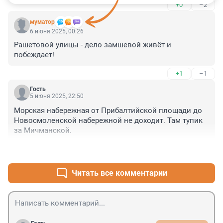
+0
–2
типа ковид19. Онраничев передвежение на личном 
авто.

муматор
Оставив только общественный транспорт, 
6 июня 2025, 00:26
экстренные службы, коммунальные. А так же 
Рашетовой улицы - дело замшевой живёт и 
сервесные "сантехники, электрики, монтажники, 
побеждает!
сборщики и так далее" те кто вынужден пользоваться 
авто, так как постоянно в разъездах и с кучей 
+1
–1
инструмента! 

А остальные реально могут перетерпеть. 

Гость
Тем более что сейчас, хорошо развита доставка всего 
5 июня 2025, 22:50
чего захочешь. Сейчас даже автомобиль онлайн 
Морская набережная от Прибалтийской площади до 
покупаешь и тебе к дому привозят!
Новосмоленской набережной не доходит. Там тупик 
за Мичманской.
+1
–0
Читать все комментарии