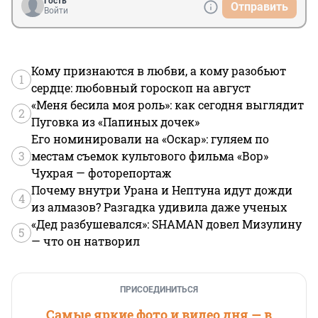
Гость
Отправить
Войти
Кому признаются в любви, а кому разобьют
1
сердце: любовный гороскоп на август
«Меня бесила моя роль»: как сегодня выглядит
2
Пуговка из «Папиных дочек»
Его номинировали на «Оскар»: гуляем по
3
местам съемок культового фильма «Вор»
Чухрая — фоторепортаж
Почему внутри Урана и Нептуна идут дожди
4
из алмазов? Разгадка удивила даже ученых
«Дед разбушевался»: SHAMAN довел Мизулину
5
— что он натворил
ПРИСОЕДИНИТЬСЯ
Самые яркие фото и видео дня — в