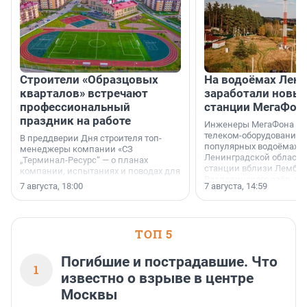
Строители «Образцовых
На водоёмах Лен
кварталов» встречают
заработали новы
профессиональный
станции МегаФон
праздник на работе
Инженеры МегаФона ус
телеком-оборудование 
В преддверии Дня строителя топ-
популярных водоёмах
менеджеры компании «СЗ
Ленинградской области
„Терминал-Ресурс“ — о планах
станции вблизи Лембол
компании, испытаниях и поводах для
Раздолинского озёр, а 
осторожного оптимизма.
7 августа, 18:00
7 августа, 14:59
недалеко от Большого Т
водопада.
ТОП 5
Погибшие и пострадавшие. Что
1
известно о взрыве в центре
Москвы