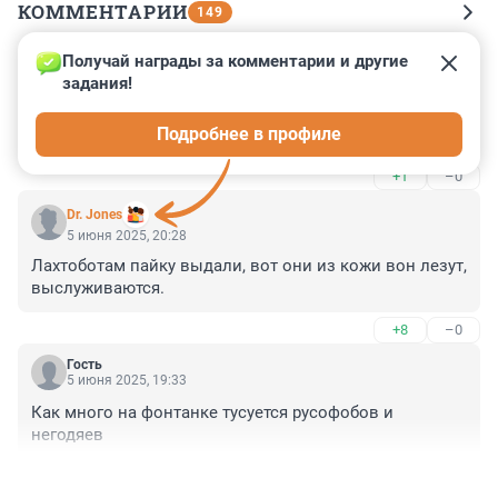
КОММЕНТАРИИ
149
Получай награды за комментарии и другие 
Гость
5 июня 2025, 20:34
задания!
вы пошутили, мы посмеялись, теперь мы посмеемся 
Подробнее в профиле
а вы пошутите еще
+1
–0
Dr. Jones
5 июня 2025, 20:28
Лахтоботам пайку выдали, вот они из кожи вон лезут, 
выслуживаются.
+8
–0
Гость
5 июня 2025, 19:33
Как много на фонтанке тусуется русофобов и 
негодяев
+6
–3