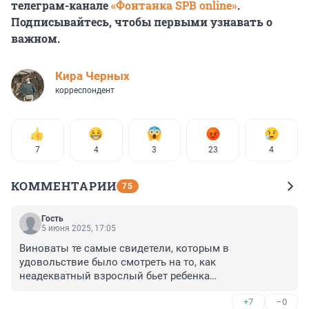
телеграм-канале
«Фонтанка SPB online»
.
Подписывайтесь, чтобы первыми узнавать о
важном.
Кира Черных
корреспондент
7
4
3
23
4
КОММЕНТАРИИ
75
Гость
5 июня 2025, 17:05
Виноваты те самые свидетели, которым в 
удовольствие было смотреть на то, как 
неадекватный взрослый бьет ребенка

Парень ничего плохого не сделал. Подрабатывал. А 
+7
–0
женщины стояли и смотрели как взрослый избивает 