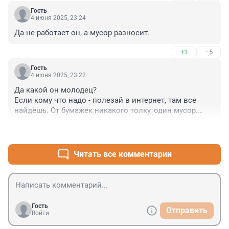
ребёнка?! Пусть себя ударят головой об стену
Гость
4 июня 2025, 23:24
Да не работает он, а мусор разносит.
+1
–5
Гость
4 июня 2025, 23:22
Да какой он молодец?

Если кому что надо - полезай в интернет, там все 
найдёшь. От бумажек никакого толку, один мусор.

 Надо было бы его просто выгнать и пинка под зад, 
+2
–5
чтобы не проникал в чужое жилище.
Читать все комментарии
Гость
Отправить
Войти