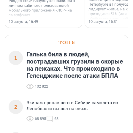
Раздел «ЛСР. Бонус» уже появился в
Петербурге в I полугоди
личном кабинете пользователей
лидирует жилье, на кот
мобильного приложения «ЛСР» на
приходится 51% (или 22 
смартфонах.
объёма всех заключённ
10 августа, 16:49
10 августа, 16:31
ТОП 5
Галька била в людей,
1
пострадавших грузили в скорые
на лежаках. Что происходило в
Геленджике после атаки БПЛА
102 822
Экипаж пропавшего в Сибири самолета из
2
Ленобласти вышел на связь
68 895
63