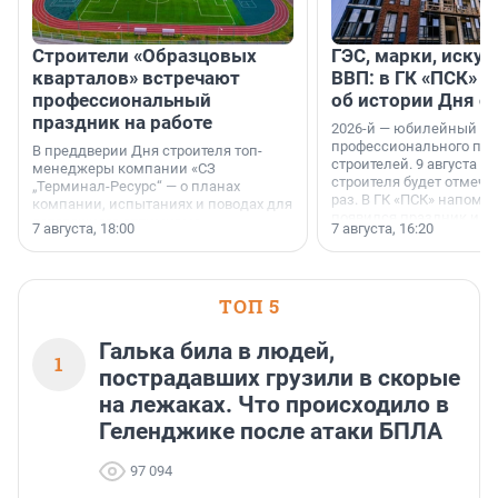
Строители «Образцовых
ГЭС, марки, искус
кварталов» встречают
ВВП: в ГК «ПСК» р
профессиональный
об истории Дня с
праздник на работе
2026-й — юбилейный го
профессионального пр
В преддверии Дня строителя топ-
строителей. 9 августа 2
менеджеры компании «СЗ
строителя будет отмечат
„Терминал-Ресурс“ — о планах
раз. В ГК «ПСК» напомни
компании, испытаниях и поводах для
появился праздник и к
осторожного оптимизма.
7 августа, 18:00
7 августа, 16:20
поменялась роль строит
ТОП 5
Галька била в людей,
1
пострадавших грузили в скорые
на лежаках. Что происходило в
Геленджике после атаки БПЛА
97 094