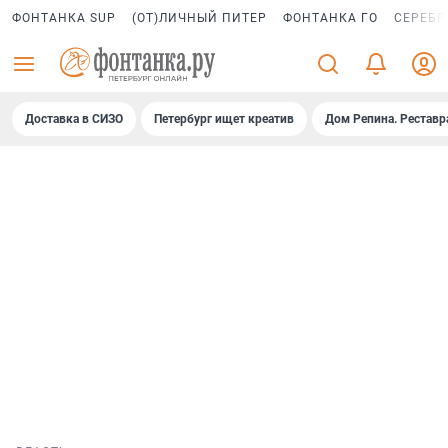
ФОНТАНКА SUP
(ОТ)ЛИЧНЫЙ ПИТЕР
ФОНТАНКА ГО
СЕРЕБР
Доставка в СИЗО
Петербург ищет креатив
Дом Репина. Реставр