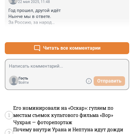
22 мая 2025, 11:48
Год прошел, другой идёт

Нынче мы в ответе.

За Россию, за народ

И за нейросети.
+2
–0
Читать все комментарии
Гость
Отправить
Войти
Его номинировали на «Оскар»: гуляем по
1
местам съемок культового фильма «Вор»
Чухрая — фоторепортаж
Почему внутри Урана и Нептуна идут дожди
2