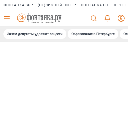
ФОНТАНКА SUP
(ОТ)ЛИЧНЫЙ ПИТЕР
ФОНТАНКА ГО
СЕРЕБР
Зачем депутаты удаляют соцсети
Образование в Петербурге
Ол