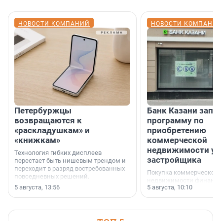
НОВОСТИ КОМПАНИЙ
НОВОСТИ КОМПАНИ
Петербуржцы
Банк Казани запу
возвращаются к
программу по
«раскладушкам» и
приобретению
«книжкам»
коммерческой
недвижимости у
Технология гибких дисплеев
застройщика
перестает быть нишевым трендом и
переходит в разряд востребованных
Покупка коммерческой
повседневных решений.
недвижимости финанс
5 августа, 13:56
5 августа, 10:10
инструмент, доступный
предпринимателей. Буд
офис, склад, торговое 
или готовый арендный 
успех сделки зависит о