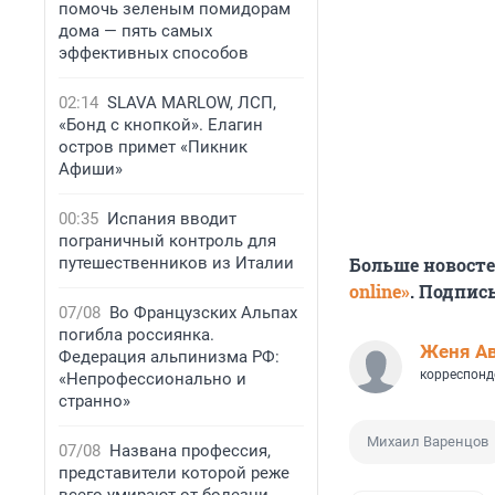
помочь зеленым помидорам
дома — пять самых
эффективных способов
02:14
SLAVA MARLOW, ЛСП,
«Бонд с кнопкой». Елагин
остров примет «Пикник
Афиши»
00:35
Испания вводит
пограничный контроль для
путешественников из Италии
Больше новост
online»
. Подпис
07/08
Во Французских Альпах
погибла россиянка.
Женя А
Федерация альпинизма РФ:
корреспонд
«Непрофессионально и
странно»
Михаил Варенцов
07/08
Названа профессия,
представители которой реже