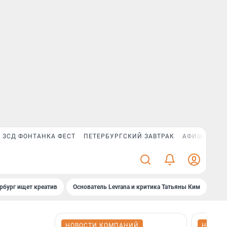
ЗСД ФОНТАНКА ФЕСТ
ПЕТЕРБУРГСКИЙ ЗАВТРАК
АФИША PLUS
рбург ищет креатив
Основатель Levrana и критика Татьяны Ким
Зач
НОВОСТИ КОМПАНИЙ
НОВОС