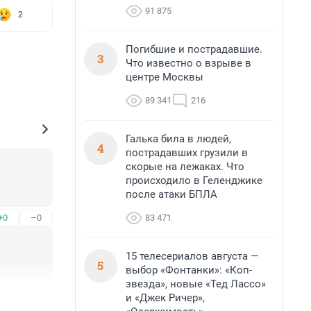
91 875
2
Погибшие и пострадавшие.
3
Что известно о взрыве в
центре Москвы
89 341
216
Галька била в людей,
4
пострадавших грузили в
скорые на лежаках. Что
происходило в Геленджике
после атаки БПЛА
83 471
+0
–0
15 телесериалов августа —
5
выбор «Фонтанки»: «Коп-
звезда», новые «Тед Лассо»
+0
–0
и «Джек Ричер»,