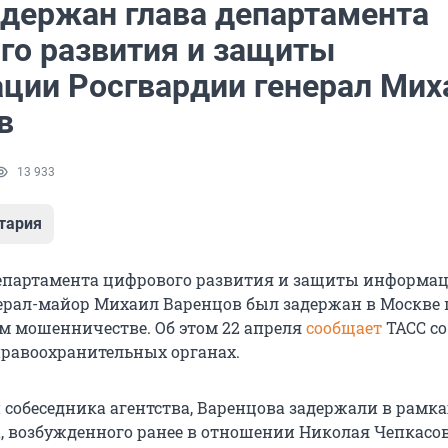
адержан глава департамента
го развития и защиты
ции Росгвардии генерал Мих
в
13 933
тария
епартамента цифрового развития и защиты информа
ерал-майор Михаил Варенцов был задержан в Москве 
ом мошенничестве. Об этом
22 апреля
сообщает
ТАСС со
правоохранительных органах.
собеседника агентства, Варенцова задержали в рамка
а, возбужденного ранее в отношении Николая Чепкасо