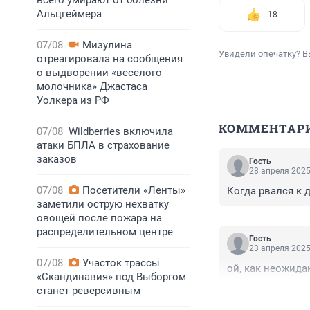
всего умирают от болезни
Альцгеймера
18
07/08
Мизулина
Увидели опечатку? В
отреагировала на сообщения
о выдворении «веселого
молочника» Джастаса
Уолкера из РФ
КОММЕНТАР
07/08
Wildberries включила
атаки БПЛА в страхование
заказов
Гость
28 апреля 2025
07/08
Посетители «Ленты»
Когда рвался к 
заметили острую нехватку
овощей после пожара на
распределительном центре
Гость
23 апреля 2025
07/08
Участок трассы
ой, как неожида
«Скандинавия» под Выборгом
станет реверсивным