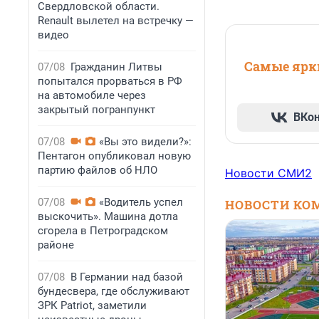
Свердловской области.
Renault вылетел на встречку —
видео
Самые ярки
07/08
Гражданин Литвы
попытался прорваться в РФ
на автомобиле через
закрытый погранпункт
ВКо
07/08
«Вы это видели?»:
Пентагон опубликовал новую
партию файлов об НЛО
Новости СМИ2
07/08
«Водитель успел
НОВОСТИ КО
выскочить». Машина дотла
сгорела в Петроградском
районе
07/08
В Германии над базой
бундесвера, где обслуживают
ЗРК Patriot, заметили