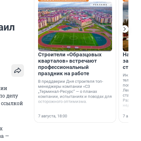
аил
Строители «Образцовых
На вод
кварталов» встречают
зарабо
профессиональный
станци
праздник на работе
Инженер
телеком-
В преддверии Дня строителя топ-
популярн
менеджеры компании «СЗ
ции
Ленингра
„Терминал-Ресурс“ — о планах
по делу
станции 
компании, испытаниях и поводах для
Раздолин
осторожного оптимизма.
 ссылкой
недалеко
водопада
7 августа, 18:00
7 августа,
х
ва —