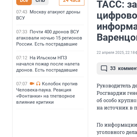
Все
СПБ
24 часа
ТАСС: з
07:43
Москву атакуют дроны
цифрово
ВСУ
информа
07:33
Почти 400 дронов ВСУ
Варенцо
атаковали ночью 15 регионов
России. Есть пострадавшие
22 апреля 2025, 22:18
07:12
На Ильском НПЗ
начался пожар после налета
33
коммен
дронов. Есть пострадавшие
07:07
Колобок против
Руководитель д
Человека-паука. Реакция
Росгвардии ген
«Фонтанки» на тлетворное
об особо крупн
влияние критики
на источник в 
По информации 
уголовного дел