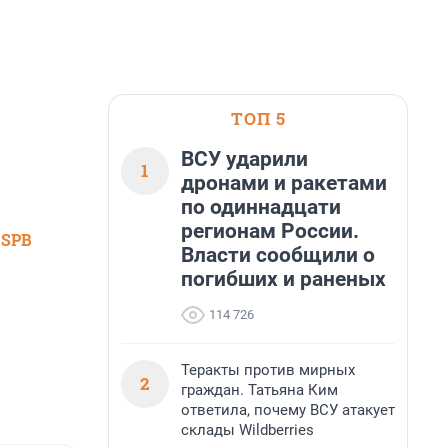
ТОП 5
ВСУ ударили
1
дронами и ракетами
по одиннадцати
регионам России.
 SPB
Власти сообщили о
погибших и раненых
114 726
Теракты против мирных
2
граждан. Татьяна Ким
ответила, почему ВСУ атакует
склады Wildberries