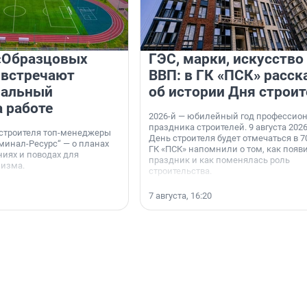
«Образцовых
ГЭС, марки, искусство
 встречают
ВВП: в ГК «ПСК» расск
нальный
об истории Дня строит
а работе
2026-й — юбилейный год профессио
праздника строителей. 9 августа 2026
 строителя топ-менеджеры
День строителя будет отмечаться в 70
минал-Ресурс“ — о планах
ГК «ПСК» напомнили о том, как появ
иях и поводах для
праздник и как поменялась роль
мизма.
строительства.
7 августа, 16:20