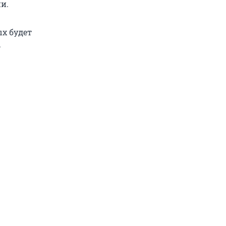
и.
ых будет
.