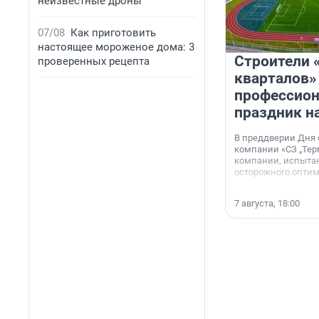
неизвестные дроны
07/08
Как приготовить
настоящее мороженое дома: 3
Строители 
проверенных рецепта
кварталов»
профессио
праздник н
В преддверии Дня
компании «СЗ „Тер
компании, испытан
осторожного опти
7 августа, 18:00