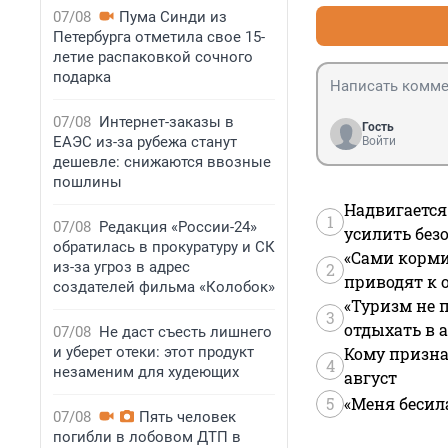
07/08
Пума Синди из
Петербурга отметила свое 15-
летие распаковкой сочного
подарка
07/08
Интернет-заказы в
Гость
ЕАЭС из-за рубежа станут
Войти
дешевле: снижаются ввозные
пошлины
Надвигается
1
07/08
Редакция «России-24»
усилить без
обратилась в прокуратуру и СК
«Сами корми
из-за угроз в адрес
2
приводят к 
создателей фильма «Колобок»
«Туризм не 
3
отдыхать в а
07/08
Не даст съесть лишнего
и уберет отеки: этот продукт
Кому призна
4
незаменим для худеющих
август
5
«Меня бесил
07/08
Пять человек
погибли в лобовом ДТП в