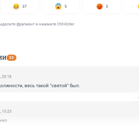
37
5
3
ыделите фрагмент и нажмите Ctrl+Enter
ИИ
33
, 20:18
должности, весь такой "святой" был.
, 15:23
нно