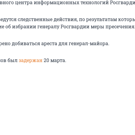
вного центра информационных технологий Росгварди
едутся следственные действия, по результатам котор
е об избрании генералу Росгвардии меры пресечения
рено добиваться ареста для генерал-майора.
сов был
задержан
20 марта.