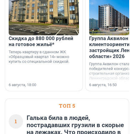
Скидка до 880 000 рублей
Группа Аквилон 
на готовое жильё*
клиентоориентир
застройщик Лени
Теперь квартиру в сданном ЖК
области» 2026
«Образцовый квартал 14» можно
купить со специальной скидкой.
Группа Аквилон стала 
победителей конкурса 
строительная организа
Ленинградской области 
номинации «Самый
6 августа, 18:00
6 августа, 16:50
клиентоориентированн
застройщик Ленинград
области».
ТОП 5
Галька била в людей,
1
пострадавших грузили в скорые
на лежаках. Что происходило в