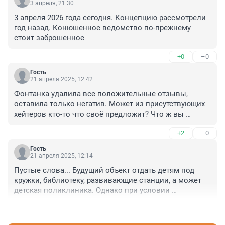
3 апреля, 21:30
3 апреля 2026 года сегодня. Концепцию рассмотрели 
год назад. Конюшенное ведомство по-прежнему 
стоит заброшенное
+0
–0
Гость
21 апреля 2025, 12:42
Фонтанка удалила все положительные отзывы, 
оставила только негатив. Может из присутствующих 
хейтеров кто-то что своё предложит? Что ж вы 
раньше так не переживали пока оно не развалилось 
+2
–0
окончательно от времени?
Гость
21 апреля 2025, 12:14
Пустые слова... Будущий объект отдать детям под 
кружки, библиотеку, развивающие станции, а может 
детская поликлиника. Однако при условии 
федерального бюджета. Иначе дело с места не 
+1
–0
сдвинется, на стенах, крышах конюшен деревья 
растут.