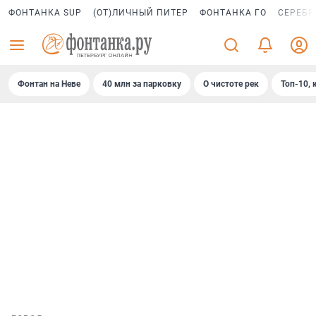
ФОНТАНКА SUP
(ОТ)ЛИЧНЫЙ ПИТЕР
ФОНТАНКА ГО
СЕРЕБР
Фонтан на Неве
40 млн за парковку
О чистоте рек
Топ-10, 