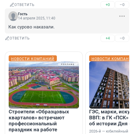
+0
–0
ОТВЕТИТЬ
Гость
14 апреля 2025, 11:40
Как сурово наказали.
+4
–0
ОТВЕТИТЬ
НОВОСТИ КОМПАНИЙ
НОВОСТИ КОМПАНИ
Строители «Образцовых
ГЭС, марки, искус
кварталов» встречают
ВВП: в ГК «ПСК» р
профессиональный
об истории Дня с
праздник на работе
2026-й — юбилейный го