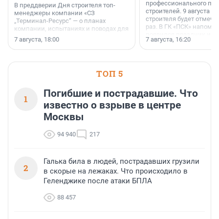
профессионального пр
В преддверии Дня строителя топ-
строителей. 9 августа 2
менеджеры компании «СЗ
строителя будет отмечат
„Терминал-Ресурс“ — о планах
раз. В ГК «ПСК» напомни
компании, испытаниях и поводах для
появился праздник и к
осторожного оптимизма.
7 августа, 18:00
7 августа, 16:20
поменялась роль строит
ТОП 5
Погибшие и пострадавшие. Что
1
известно о взрыве в центре
Москвы
94 940
217
Галька била в людей, пострадавших грузили
2
в скорые на лежаках. Что происходило в
Геленджике после атаки БПЛА
88 457