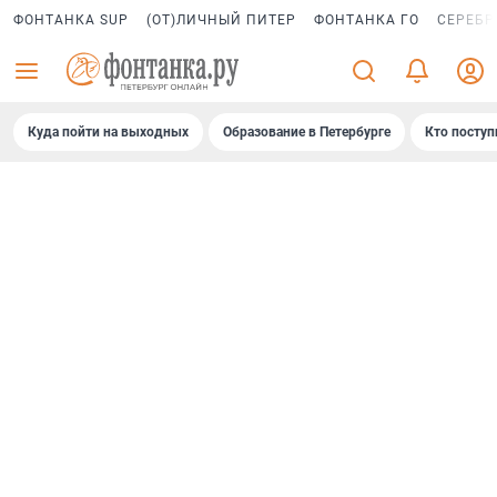
ФОНТАНКА SUP
(ОТ)ЛИЧНЫЙ ПИТЕР
ФОНТАНКА ГО
СЕРЕБР
Куда пойти на выходных
Образование в Петербурге
Кто поступ