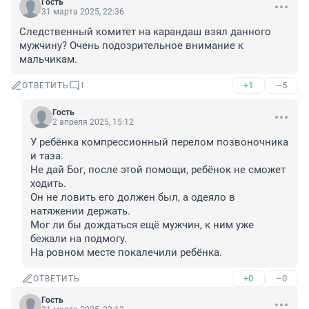
Гость
31 марта 2025, 22:36
Следственный комитет на карандаш взял данного 
мужчину? Очень подозрительное внимание к 
мальчикам.
+1
–5
ОТВЕТИТЬ
1
Гость
2 апреля 2025, 15:12
У ребёнка компрессионный перелом позвоночника 
и таза. 

Не дай Бог, после этой помощи, ребёнок не сможет 
ходить. 

Он не ловить его должен был, а одеяло в 
натяжении держать. 

Мог ли бы дождаться ещё мужчин, к ним уже 
бежали на подмогу. 

На ровном месте покалечили ребёнка.
+0
–0
ОТВЕТИТЬ
Гость