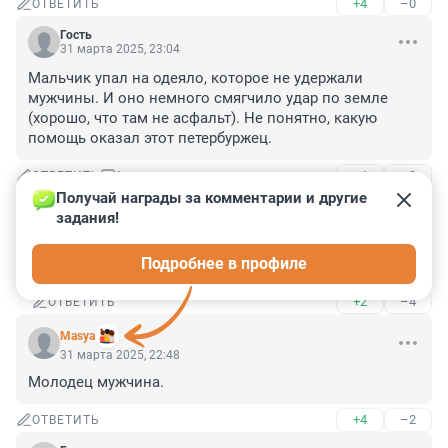
+4
–0
ОТВЕТИТЬ
Гость
31 марта 2025, 23:04
Мальчик упал на одеяло, которое не удержали 
мужчины. И оно немного смягчило удар по земле 
(хорошо, что там не асфальт). Не понятно, какую 
помощь оказал этот петербуржец.
+4
–3
ОТВЕТИТЬ
1
Получай награды за комментарии и другие 
задания!
Евгений СПб
1 апреля 2025, 00:39
Подробнее в профиле
Детей забрал из садика и школы)
+2
–4
ОТВЕТИТЬ
Masya
31 марта 2025, 22:48
Молодец мужчина.
+4
–2
ОТВЕТИТЬ