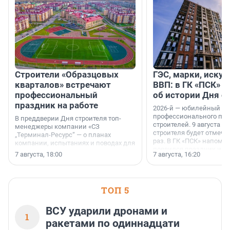
Строители «Образцовых
ГЭС, марки, искус
кварталов» встречают
ВВП: в ГК «ПСК» р
профессиональный
об истории Дня с
праздник на работе
2026-й — юбилейный го
профессионального пр
В преддверии Дня строителя топ-
строителей. 9 августа 2
менеджеры компании «СЗ
строителя будет отмечат
„Терминал-Ресурс“ — о планах
раз. В ГК «ПСК» напомни
компании, испытаниях и поводах для
появился праздник и к
осторожного оптимизма.
7 августа, 18:00
7 августа, 16:20
поменялась роль строит
ТОП 5
ВСУ ударили дронами и
1
ракетами по одиннадцати