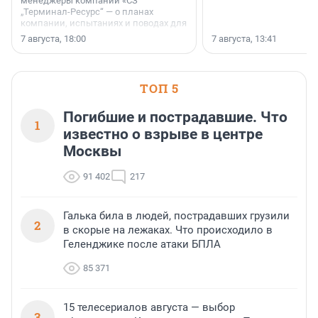
менеджеры компании «СЗ
„Терминал-Ресурс“ — о планах
компании, испытаниях и поводах для
осторожного оптимизма.
7 августа, 18:00
7 августа, 13:41
ТОП 5
Погибшие и пострадавшие. Что
1
известно о взрыве в центре
Москвы
91 402
217
Галька била в людей, пострадавших грузили
2
в скорые на лежаках. Что происходило в
Геленджике после атаки БПЛА
85 371
15 телесериалов августа — выбор
3