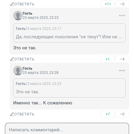
+11
–0
ОТВЕТИТЬ
Гость
25 марта 2025, 23:23
Гость
25 марта 2025, 23:17
Да, последующие поколения "не тянут"! Или не вытягивает! Ничего дельного с распадом СССР так и не создали - ни в творчестве, ни в науке, ни в производстве! Так до 50-ти лет "мальчиками" и "девачками" и бегают! Подтверждается притча про четыре сменяемых поколения!
Это не так.
+1
–4
ОТВЕТИТЬ
Гость
25 марта 2025, 23:28
Гость
25 марта 2025, 23:23
Это не так.
Именно так... К сожалению
+7
–0
ОТВЕТИТЬ