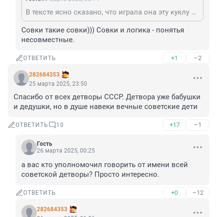
В тексте ясно сказано, что играла она эту куклу с 1998 года. Никакой советской детворы уже не было. 🥱
Совки такие совки))) Совки и логика - понятья 
несовместные.
+1
–2
ОТВЕТИТЬ
282684353
25 марта 2025, 23:50
Спасибо от всех детворы СССР. Детвора уже бабушки 
и дедушки, но в душе навеки вечные советские дети
+17
–1
ОТВЕТИТЬ
10
Гость
26 марта 2025, 00:25
а вас кто уполномочил говорить от имени всей 
советской детворы? Просто интересно.
+0
–12
ОТВЕТИТЬ
282684353