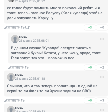
26 марта 2025, 01:22
ее голос будут помнить много поколений ребят, и я 
тоже. теперь главное Валуеву (Коля кувалда) чтоб не 
дали озвучивать Каркушу.
+3
–0
ОТВЕТИТЬ
1
Гость
26 марта 2025, 08:01
В данном случае "Кувалда" следует писать с 
заглавной буквы! Кстати, у него жену, вроде, тоже 
Галя зовут, так что... возможно все...
+0
–2
ОТВЕТИТЬ
Гость
26 марта 2025, 01:18
Слышал, что и там теперь пропаганда - в одной из 
серий то ли Филя то ли Хрюша ходили на СВО)
+0
–3
ОТВЕТИТЬ
Гость
26 марта 2025, 00:52