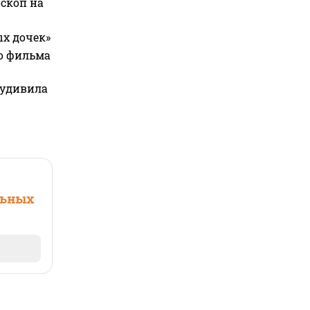
оскоп на
ых дочек»
го фильма
 удивила
льных