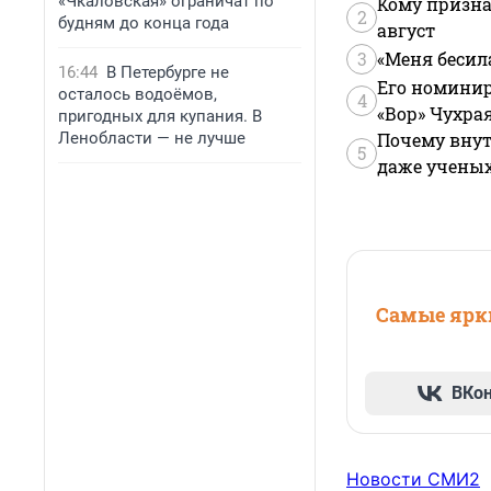
«Чкаловская» ограничат по
Кому призна
2
будням до конца года
август
3
«Меня бесил
16:44
В Петербурге не
Его номинир
осталось водоёмов,
4
«Вор» Чухра
пригодных для купания. В
Ленобласти — не лучше
Почему внут
5
даже учены
Самые ярки
ВКо
Новости СМИ2