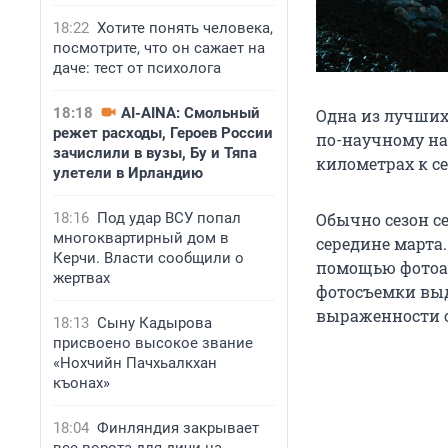
18:22
Хотите понять человека,
посмотрите, что он сажает на
даче: тест от психолога
18:18
AI-AINA: Смольный
Одна из лучших
режет расходы, Героев России
по-научному на
зачислили в вузы, Бу и Тяпа
километрах к се
улетели в Ирландию
18:16
Под удар ВСУ попал
Обычно сезон се
многоквартирный дом в
середине марта.
Керчи. Власти сообщили о
помощью фотоап
жертвах
фотосъемки вы
выраженности с
18:13
Сыну Кадырова
присвоено высокое звание
«Нохчийн Пачхьалкхан
къонах»
18:04
Финляндия закрывает