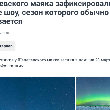
евского маяка зафиксировал
 шоу, сезон которого обычно
вается
7 984
тариев
сияние у Шепелевского маяка заснял в ночь на 23 мар
«Фонтанки».