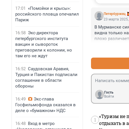
17:01
«Помойки и крысы»:
российского пловца опечалил
Пeтербуржец
Париж
23 марта 2025,
В Мурманске сия
16:58
Экс-директора
видна только на
петербургского института
плохо различает
вакцин и сывороток
приговорили к колонии, но
там его не ждут
16:52
Саудовская Аравия,
Турция и Пакистан подписали
соглашение в области
обороны
Гость
Войти
16:49
Экс-глава
Госфильмофонда оказался в
деле о «бумажном» НДС
«Туризм не 
1
отдыхать в а
16:48
Вход в метро