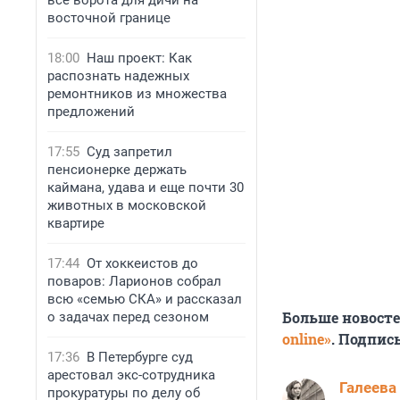
все ворота для дичи на
восточной границе
18:00
Наш проект: Как
распознать надежных
ремонтников из множества
предложений
17:55
Суд запретил
пенсионерке держать
каймана, удава и еще почти 30
животных в московской
квартире
17:44
От хоккеистов до
поваров: Ларионов собрал
всю «семью СКА» и рассказал
Больше новост
о задачах перед сезоном
online»
. Подпис
17:36
В Петербурге суд
арестовал экс-сотрудника
Галеева
прокуратуры по делу об