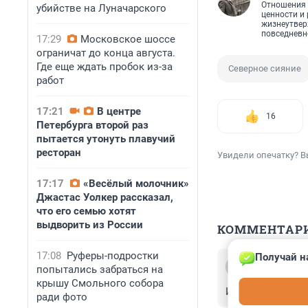
Отношения 
убийстве на Луначарского
ценности и 
жизнеутве
повседневн
17:29
Московское шоссе
ограничат до конца августа.
Где еще ждать пробок из-за
Северное сияние
работ
17:21
В центре
16
Петербурга второй раз
пытается утонуть плавучий
ресторан
Увидели опечатку? В
17:17
«Весёлый молочник»
Джастас Уолкер рассказал,
что его семью хотят
выдворить из России
КОММЕНТАР
17:08
Руферы-подростки
Получай н
Гость
попытались забраться на
23 марта 2025,
крышу Смольного собора
Из космоса посм
ради фото