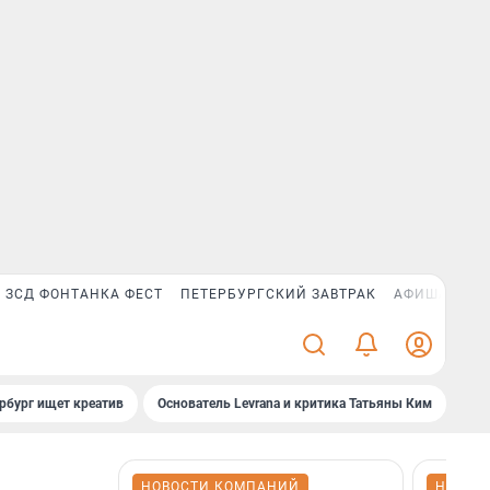
ЗСД ФОНТАНКА ФЕСТ
ПЕТЕРБУРГСКИЙ ЗАВТРАК
АФИША PLUS
рбург ищет креатив
Основатель Levrana и критика Татьяны Ким
Зач
НОВОСТИ КОМПАНИЙ
НОВОС