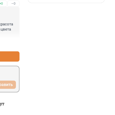
+0
–0
расота 
цвета 
+2
–0
равить
ут