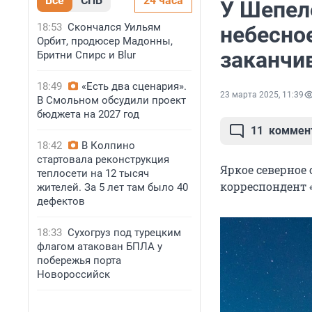
Все
СПБ
24 часа
У Шепел
18:53
Скончался Уильям
небесное
Орбит, продюсер Мадонны,
заканчи
Бритни Спирс и Blur
18:49
«Есть два сценария».
23 марта 2025, 11:39
В Смольном обсудили проект
бюджета на 2027 год
11
коммен
18:42
В Колпино
стартовала реконструкция
Яркое северное 
теплосети на 12 тысяч
корреспондент 
жителей. За 5 лет там было 40
дефектов
18:33
Сухогруз под турецким
флагом атакован БПЛА у
побережья порта
Новороссийск