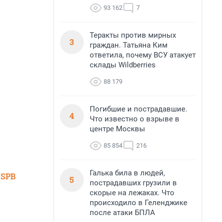
93 162
7
Теракты против мирных
3
граждан. Татьяна Ким
ответила, почему ВСУ атакует
склады Wildberries
88 179
Погибшие и пострадавшие.
4
Что известно о взрыве в
центре Москвы
85 854
216
Галька била в людей,
 SPB
5
пострадавших грузили в
скорые на лежаках. Что
происходило в Геленджике
после атаки БПЛА