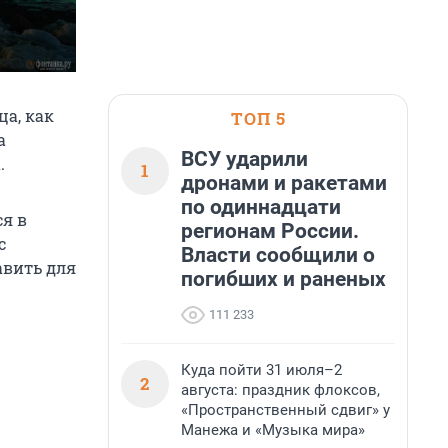
а, как
ТОП 5
а
ВСУ ударили
.
1
дронами и ракетами
по одиннадцати
ся в
регионам России.
с
Власти сообщили о
авить для
погибших и раненых
111 233
Куда пойти 31 июля–2
2
августа: праздник флоксов,
«Пространственный сдвиг» у
Манежа и «Музыка мира»