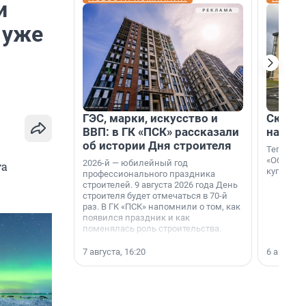
и
 уже
ГЭС, марки, искусство и
Скидка
ВВП: в ГК «ПСК» рассказали
на гот
об истории Дня строителя
Теперь к
«Образцо
2026-й — юбилейный год
та
купить с
профессионального праздника
строителей. 9 августа 2026 года День
строителя будет отмечаться в 70-й
раз. В ГК «ПСК» напомнили о том, как
появился праздник и как
поменялась роль строительства.
7 августа, 16:20
6 августа,