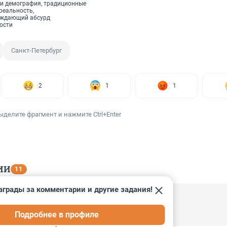
и демография, традиционные
реальность,
рждающий абсурд
ости
Санкт-Петербург
2
1
1
ыделите фрагмент и нажмите Ctrl+Enter
ИИ
11
аграды за комментарии и другие задания!
 15:25
Подробнее в профиле
отрите как это выгляди, обалдеете.