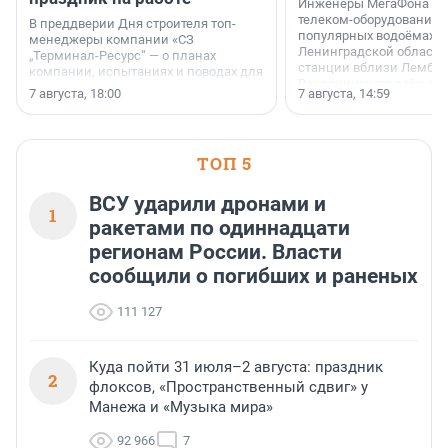
Инженеры МегаФона ус
телеком-оборудование 
В преддверии Дня строителя топ-
популярных водоёмах
менеджеры компании «СЗ
Ленинградской области
„Терминал-Ресурс“ — о планах
станции вблизи Лембол
компании, испытаниях и поводах для
Раздолинского озёр, а 
осторожного оптимизма.
7 августа, 18:00
7 августа, 14:59
недалеко от Большого Т
водопада.
ТОП 5
ВСУ ударили дронами и
1
ракетами по одиннадцати
регионам России. Власти
сообщили о погибших и раненых
111 127
Куда пойти 31 июля–2 августа: праздник
2
флоксов, «Пространственный сдвиг» у
Манежа и «Музыка мира»
92 966
7