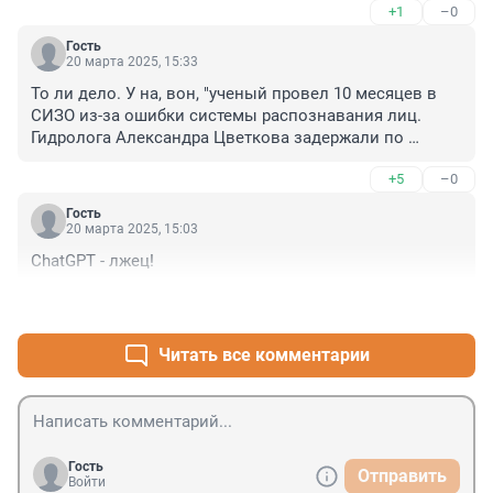
+1
–0
Гость
20 марта 2025, 15:33
То ли дело. У на, вон, "ученый провел 10 месяцев в 
СИЗО из-за ошибки системы распознавания лиц. 
Гидролога Александра Цветкова задержали по 
обвинению в убийствах 20-летней давности. Камера 
+5
–0
сочла его лицо похожим на фоторобот 
предполагаемого преступника" ("Ъ").
Гость
20 марта 2025, 15:03
ChatGPT - лжец!
+0
–1
Читать все комментарии
Гость
Отправить
Войти