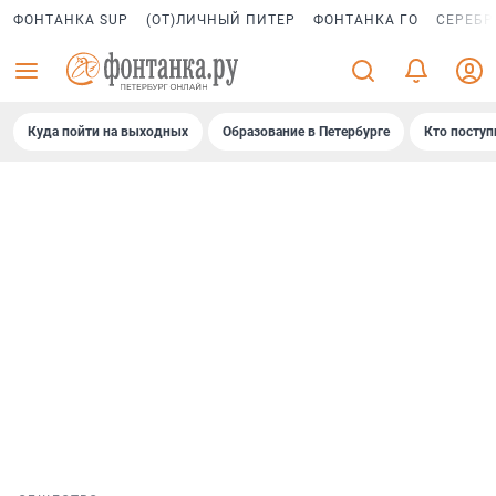
ФОНТАНКА SUP
(ОТ)ЛИЧНЫЙ ПИТЕР
ФОНТАНКА ГО
СЕРЕБР
Куда пойти на выходных
Образование в Петербурге
Кто поступ