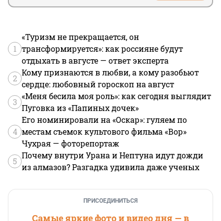
«Туризм не прекращается, он
1
трансформируется»: как россияне будут
отдыхать в августе — ответ эксперта
Кому признаются в любви, а кому разобьют
2
сердце: любовный гороскоп на август
«Меня бесила моя роль»: как сегодня выглядит
3
Пуговка из «Папиных дочек»
Его номинировали на «Оскар»: гуляем по
4
местам съемок культового фильма «Вор»
Чухрая — фоторепортаж
Почему внутри Урана и Нептуна идут дожди
5
из алмазов? Разгадка удивила даже ученых
ПРИСОЕДИНИТЬСЯ
Самые яркие фото и видео дня — в