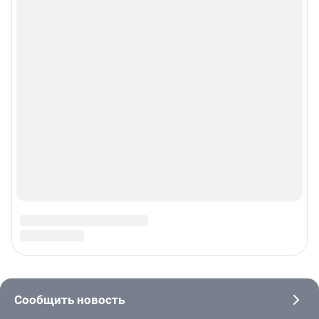
© 2000-2026 Фонтанка.Ру
Свидетельство Роскомнадзора ЭЛ № ФС 77-66333 от 14.07.2016
© ООО «Интернет Технологии»