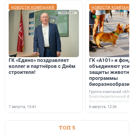
НОВОСТИ КОМПАНИЙ
НОВОСТИ КОМПАНИ
ГК «Едино» поздравляет
ГК «А101» и фонд
коллег и партнёров с Днём
объединяют усил
строителя!
защиты животных
программы
биоразнообразия
Группа компаний «А101»
Благотворительный фо
бездомным животным 
заключили соглашение
7 августа, 13:41
6 августа, 12:26
стратегическом сотрудн
ТОП 5