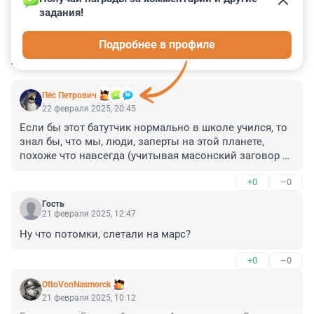
задания!
100
20
1
1
2
Подробнее в профиле
КОММЕНТАРИИ
37
Пёс Петрович
22 февраля 2025, 20:45
Если бы этот батутчик нормально в школе учился, то 
знал бы, что мы, люди, заперты на этой планете, 
похоже что навсегда (учитывая масонский заговор в 
мировой науке). Ни одна живая душа не преодолела 
+0
–0
пояс Ван-Аллена. Ничто живое не может куда-либо 
улететь.

Гость
А по поводу пубертатных влажных фантазий Маска на 
21 февраля 2025, 12:47
тему Марса, то пусть он расскажет общественности, 
Ну что потомки, слетали на марс?
как он собирается делать то самое 
"терраформирование", а именно как он собрался 
+0
–0
запускать замершую магнитосферу планеты (ту 
самую, без которой невозможно удержание 
OttoVonNasmorck
атмосферы). А жить как крысы в бункере на мёртвой 
21 февраля 2025, 10:12
планете Человечеству как-то совсем не улыбается. 