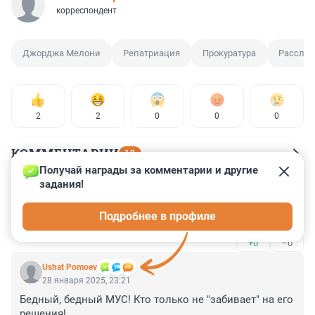
корреспондент
Джорджа Мелони
Репатриация
Прокуратура
Расслед
2
2
0
0
0
КОММЕНТАРИИ
12
Получай награды за комментарии и другие 
задания!
Гость
29 января 2025, 00:17
Подробнее в профиле
За это спасибо местным левым.
+0
–0
Ushat Pomoev
28 января 2025, 23:21
Бедный, бедный МУС! Кто только не "забивает" на его 
решения!
