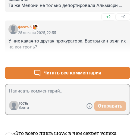
Та же Мелони не только депортировала Альмасри 
вместо того, чтобы его арестовать, но и пригласила в 
+2
–0
Италию некоего Нетаньяху, гарантируя ему полную 
неприкосновенность...
фагот-5
28 января 2025, 22:55
У них какая-то другая прокуратора. Бастрыкин взял их 
на контроль?
+0
–0
Читать все комментарии
Гость
Отправить
Войти
«Это всего лишь шоу»: в чем секрет успеха