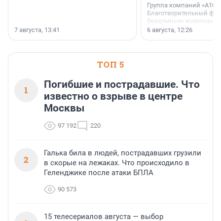
Группа компаний «А101»
Благотворительный фо
бездомным животным 
заключили соглашение
7 августа, 13:41
6 августа, 12:26
стратегическом сотрудн
ТОП 5
Погибшие и пострадавшие. Что
1
известно о взрыве в центре
Москвы
97 192
220
Галька била в людей, пострадавших грузили
2
в скорые на лежаках. Что происходило в
Геленджике после атаки БПЛА
90 573
15 телесериалов августа — выбор