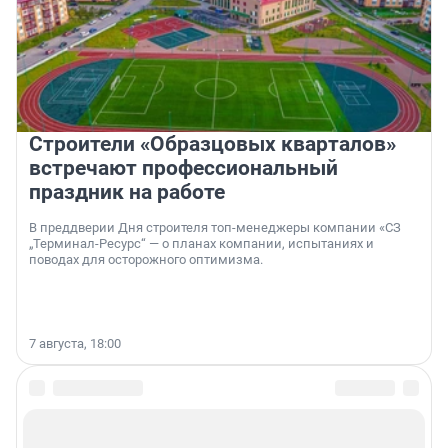
Строители «Образцовых кварталов»
встречают профессиональный
праздник на работе
В преддверии Дня строителя топ-менеджеры компании «СЗ
„Терминал-Ресурс“ — о планах компании, испытаниях и
поводах для осторожного оптимизма.
7 августа, 18:00