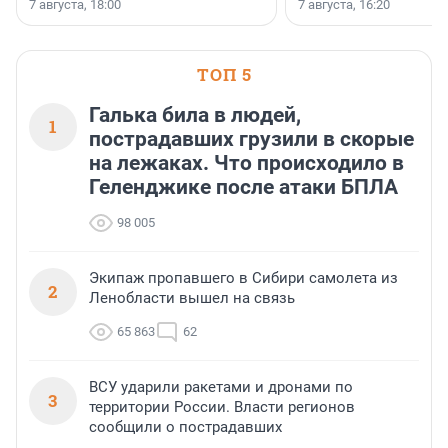
7 августа, 18:00
7 августа, 16:20
поменялась роль строит
ТОП 5
Галька била в людей,
1
пострадавших грузили в скорые
на лежаках. Что происходило в
Геленджике после атаки БПЛА
98 005
Экипаж пропавшего в Сибири самолета из
2
Ленобласти вышел на связь
65 863
62
ВСУ ударили ракетами и дронами по
3
территории России. Власти регионов
сообщили о пострадавших