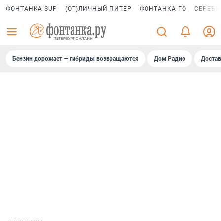
ФОНТАНКА SUP
(ОТ)ЛИЧНЫЙ ПИТЕР
ФОНТАНКА ГО
СЕРЕБР
Бензин дорожает — гибриды возвращаются
Дом Радио
Достав