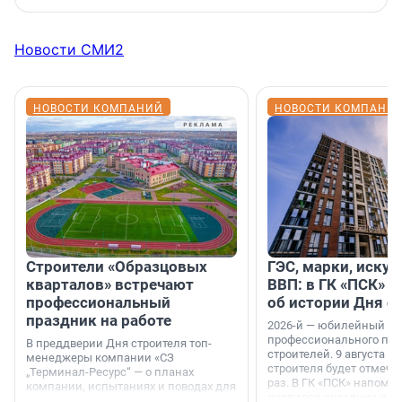
Новости СМИ2
НОВОСТИ КОМПАНИЙ
НОВОСТИ КОМПАНИ
Строители «Образцовых
ГЭС, марки, искус
кварталов» встречают
ВВП: в ГК «ПСК» р
профессиональный
об истории Дня с
праздник на работе
2026-й — юбилейный го
профессионального пр
В преддверии Дня строителя топ-
строителей. 9 августа 2
менеджеры компании «СЗ
строителя будет отмечат
„Терминал-Ресурс“ — о планах
раз. В ГК «ПСК» напомни
компании, испытаниях и поводах для
появился праздник и к
осторожного оптимизма.