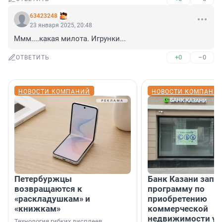
63423248
23 января 2025, 20:48
Ммм....какая милота. Игрунки...
+0
–0
ОТВЕТИТЬ
НОВОСТИ КОМПАНИЙ
НОВОСТИ КОМПАНИ
Петербуржцы
Банк Казани запу
возвращаются к
программу по
«раскладушкам» и
приобретению
«книжкам»
коммерческой
недвижимости у
Технология гибких дисплеев