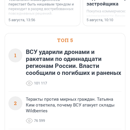
застройщика
перестает быть нишевым трендом и
переходит в разряд востребованных
Покупка коммерческой
повседневных решений.
недвижимости финанс
5 августа, 13:56
5 августа, 10:10
инструмент, доступный
предпринимателей. Буд
офис, склад, торговое 
или готовый арендный 
ТОП 5
успех сделки зависит о
выбора объекта и грамо
финансирования.
ВСУ ударили дронами и
1
ракетами по одиннадцати
регионам России. Власти
сообщили о погибших и раненых
101 117
Теракты против мирных граждан. Татьяна
2
Ким ответила, почему ВСУ атакует склады
Wildberries
76 599