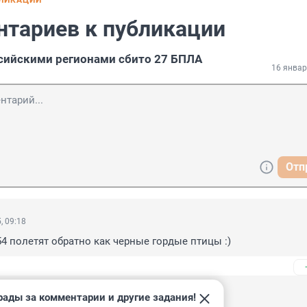
БЛИКАЦИИ
нтариев к публикации
ссийскими регионами сбито 27 БПЛА
16 январ
Отп
, 09:18
54 полетят обратно как черные гордые птицы :)
рады за комментарии и другие задания!
, 08:50