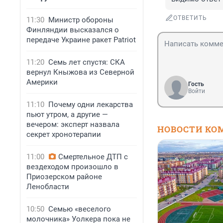
ОТВЕТИТЬ
11:30
Министр обороны
Финляндии высказался о
передаче Украине ракет Patriot
11:20
Семь лет спустя: СКА
вернул Кныжова из Северной
Америки
Гость
Войти
11:10
Почему одни лекарства
пьют утром, а другие —
вечером: эксперт назвала
НОВОСТИ КО
секрет хронотерапии
11:00
Смертельное ДТП с
вездеходом произошло в
Приозерском районе
Ленобласти
10:50
Семью «веселого
молочника» Уолкера пока не