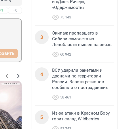
и «Джек Ричер»,
«Одержимость»
+1
–0
75 143
Экипаж пропавшего в
3
Сибири самолета из
Ленобласти вышел на связь
равить
60 942
ВСУ ударили ракетами и
4
дронами по территории
России. Власти регионов
сообщили о пострадавших
58 461
Из-за атаки в Красном Бору
5
горит склад Wildberries
52 742