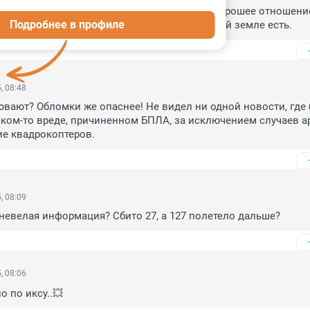
у любить и уважать , и воспитывать к ней хорошее отношение,
Подробнее в профиле
е что можно" И "свистеть" про то что на родной земле есть.
, 08:48
ювают? Обломки же опаснее! Не видел ни одной новости, где 
ком-то вреде, причиненном БПЛА, за исключением случаев ар
ие квадрокоптеров.
, 08:09
невелая информация? Сбито 27, а 127 полетело дальше?
, 08:06
о по иксу..💥