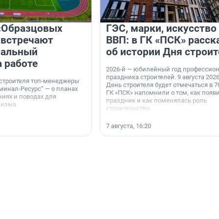
«Образцовых
ГЭС, марки, искусство
 встречают
ВВП: в ГК «ПСК» расск
нальный
об истории Дня строит
а работе
2026-й — юбилейный год профессио
праздника строителей. 9 августа 2026
 строителя топ-менеджеры
День строителя будет отмечаться в 70
минал-Ресурс“ — о планах
ГК «ПСК» напомнили о том, как появ
иях и поводах для
праздник и как поменялась роль
мизма.
строительства.
7 августа, 16:20