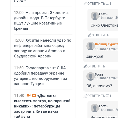
СИЗО?
ОТВЕТИТЬ
1
12:00
Наш проект: Экология,
Гость
дизайн, мода. В Петербурге
16 января 20
ищут лучшие креативные
Окно Овертона
бренды
ОТВЕТИТЬ
12:00
Хуситы нанесли удар по
Леошид Турист
нефтеперерабатывающему
16 января 2025
заводу компании Aramco в
Саудовской Аравии
движуха!
ОТВЕТИТЬ
11:50
Госдепартамент США
одобрил передачу Украине
Гость
устаревшего вооружения из
16 января 2025
запасов Турции
Ой, а почему?
11:40
«Должны
ОТВЕТИТЬ
1
вылететь завтра, но гарантий
никаких»: петербуржцы
Гость
16 января 20
застряли в Китае из-за
тайфуна
Видимо ответ