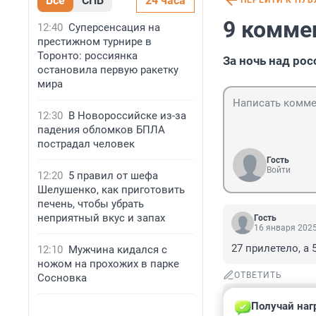
Все
СПБ
24 часа
ПЕРЕЙТИ К ПУ
9 комме
12:40
Суперсенсация на
престижном турнире в
Торонто: россиянка
За ночь над ро
остановила первую ракетку
мира
12:30
В Новороссийске из-за
падения обломков БПЛА
пострадал человек
Гость
Войти
12:20
5 правил от шефа
Шелушенко, как приготовить
печень, чтобы убрать
неприятный вкус и запах
Гость
16 января 2025
27 прилетело, а 
12:10
Мужчина кидался с
ножом на прохожих в парке
ОТВЕТИТЬ
Сосновка
Гость
Получай наг
16 января 2025