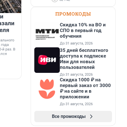
ПРОМОКОДЫ
 и
На водоёмах Ленобласти
азали
заработали новые базовые
Скидка 10% на ВО и
еля
станции МегаФона
СПО в первый год
К
обучения
к
нального
Инженеры МегаФона установили телеком-
о
До 31 августа, 2026
 года
оборудование на популярных водоёмах
т
-й раз. В
Ленинградской области. Базовые станции
35 дней бесплатного
н
ился
вблизи Лемболовского и Раздолинского озёр,
доступа к подписке
т
а также недалеко от Большого Тосненского
Иви для новых
водопада.
пользователей
7 августа, 14:59
7
До 31 августа, 2026
Скидка 1000 ₽ на
первый заказ от 3000
₽ на сайте и в
приложении
До 31 августа, 2026
Все промокоды