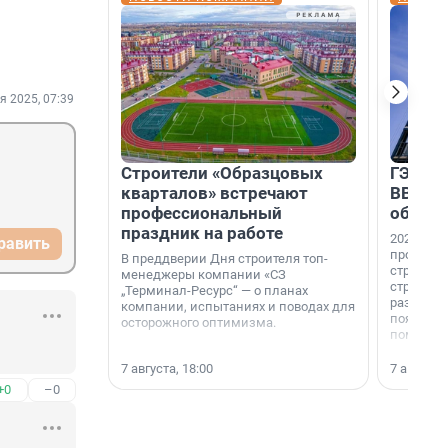
я 2025, 07:39
Строители «Образцовых
ГЭС, м
кварталов» встречают
ВВП: в
профессиональный
об ист
праздник на работе
2026-й —
равить
професси
В преддверии Дня строителя топ-
строителе
менеджеры компании «СЗ
строителя
„Терминал-Ресурс“ — о планах
раз. В ГК
компании, испытаниях и поводах для
появился
осторожного оптимизма.
поменяла
7 августа, 18:00
7 августа,
+0
–0