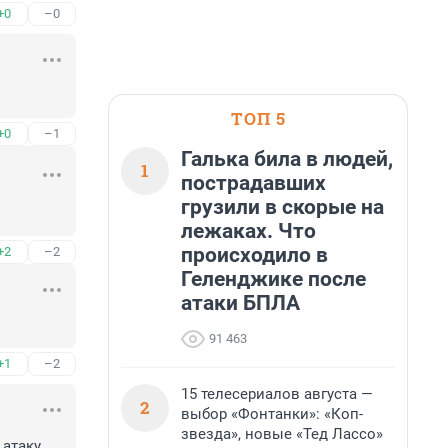
+0
–0
ТОП 5
+0
–1
Галька била в людей,
1
пострадавших
грузили в скорые на
лежаках. Что
происходило в
+2
–2
Геленджике после
атаки БПЛА
91 463
+1
–2
15 телесериалов августа —
2
выбор «Фонтанки»: «Коп-
звезда», новые «Тед Лассо»
 атаку