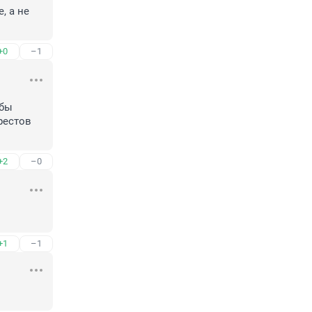
 а не 
+0
–1
бы 
естов 
+2
–0
+1
–1