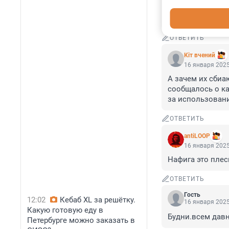
надо было Родин
"гребсти себе вс
ОТВЕТИТЬ
Кiт вчений
16 января 2025
А зачем их сбиа
сообщалось о ка
за использован
ОТВЕТИТЬ
antiLOOP
16 января 2025
Нафига это плес
ОТВЕТИТЬ
Гость
12:02
Кебаб XL за решётку.
16 января 2025
Какую готовую еду в
Будни.всем давн
Петербурге можно заказать в