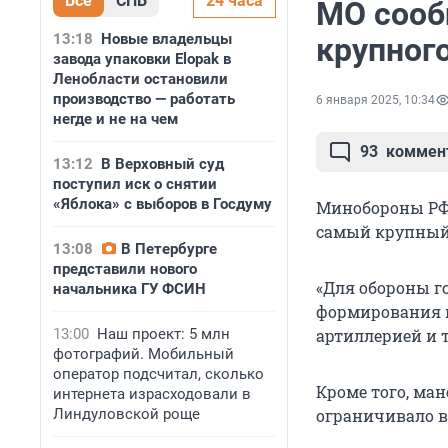
Все
СПБ
24 часа
МО сооб
13:18
Новые владельцы
крупного
завода упаковки Elopak в
Ленобласти остановили
производство — работать
6 января 2025, 10:34
негде и не на чем
93
коммен
13:12
В Верховный суд
поступил иск о снятии
«Яблока» с выборов в Госдуму
Минобороны РФ 
самый крупный 
13:08
В Петербурге
представили нового
«Для обороны г
начальника ГУ ФСИН
формирования н
13:00
Наш проект: 5 млн
артиллерией и 
фотографий. Мобильный
оператор подсчитал, сколько
Кроме того, ма
интернета израсходовали в
Линдуловской роще
ограничивало в