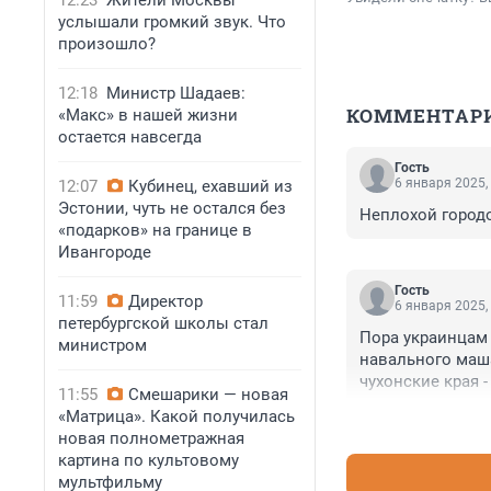
12:23
Жители Москвы
услышали громкий звук. Что
произошло?
12:18
Министр Шадаев:
КОММЕНТАР
«Макс» в нашей жизни
остается навсегда
Гость
6 января 2025,
12:07
Кубинец, ехавший из
Эстонии, чуть не остался без
Неплохой городо
«подарков» на границе в
Ивангороде
Гость
11:59
Директор
6 января 2025,
петербургской школы стал
Пора украинцам 
министром
навального маша
чухонские края -
11:55
Смешарики — новая
«Матрица». Какой получилась
новая полнометражная
картина по культовому
мультфильму