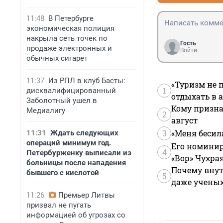
11:48
В Петербурге
экономическая полиция
накрыла сеть точек по
Гость
продаже электронных и
Войти
обычных сигарет
11:37
Из РПЛ в клуб Басты:
«Туризм не 
1
дисквалифицированный
отдыхать в а
Заболотный ушел в
Кому призна
Медиалигу
2
август
3
«Меня бесил
11:31
Ждать следующих
операций минимум год.
Его номинир
4
Петербурженку выписали из
«Вор» Чухра
больницы после нападения
Почему внут
бывшего с кислотой
5
даже учены
11:26
Премьер Литвы
призвал не пугать
информацией об угрозах со