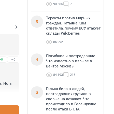
90 585
7
Теракты против мирных
3
граждан. Татьяна Ким
ответила, почему ВСУ атакует
склады Wildberries
86 292
Погибшие и пострадавшие.
4
+0
–0
Что известно о взрыве в
центре Москвы
84 193
216
 Но в 
Галька била в людей,
5
пострадавших грузили в
+1
–0
скорые на лежаках. Что
происходило в Геленджике
после атаки БПЛА