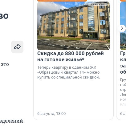
во
Скидка до 880 000 рублей
Группа
на готовое жильё*
клиен
 это
застро
Теперь квартиру в сданном ЖК
област
«Образцовый квартал 14» можно
купить со специальной скидкой.
Группа А
победите
строител
Ленингра
номинац
клиенто
застройщ
6 августа, 18:00
6 августа,
области»
азделений