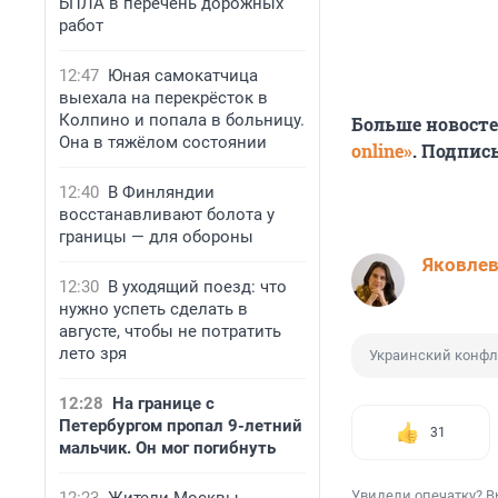
БПЛА в перечень дорожных
работ
12:47
Юная самокатчица
выехала на перекрёсток в
Колпино и попала в больницу.
Больше новост
Она в тяжёлом состоянии
online»
. Подпис
12:40
В Финляндии
восстанавливают болота у
границы — для обороны
Яковле
12:30
В уходящий поезд: что
нужно успеть сделать в
августе, чтобы не потратить
лето зря
Украинский конфл
12:28
На границе с
Петербургом пропал 9-летний
31
мальчик. Он мог погибнуть
Увидели опечатку? В