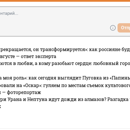
Отп
прекращается, он трансформируется»: как россияне буд
вгусте — ответ эксперта
ются в любви, а кому разобьют сердце: любовный гор
а моя роль»: как сегодня выглядит Пуговка из «Папин
овали на «Оскар»: гуляем по местам съемок культово
я — фоторепортаж
ри Урана и Нептуна идут дожди из алмазов? Разгадка
х