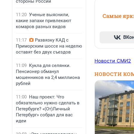
стороны России
11:20
Ученые выяснили,
Самые ярки
какие запахи привлекают
комаров разных видов
ВКо
11:17
Развязку КАД с
Приморским шоссе на неделю
оставят без двух съездов
Новости СМИ2
11:09
Кукла для селянки.
Пенсионер обманул
НОВОСТИ КО
мошенников на 2,4 миллиона
рублей
11:00
Наш проект: Что
обязательно нужно сделать в
Петербурге? «(От)Личный
Петербург» собрал для вас
идеи