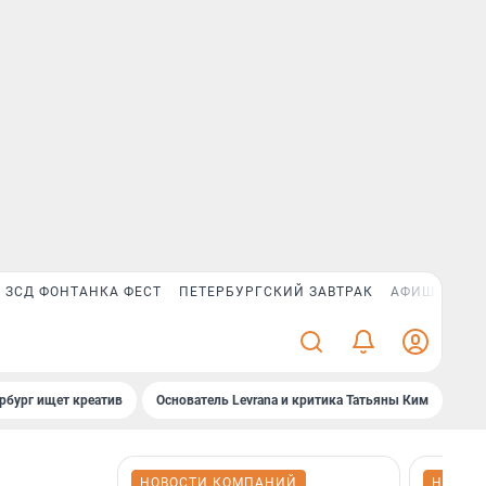
ЗСД ФОНТАНКА ФЕСТ
ПЕТЕРБУРГСКИЙ ЗАВТРАК
АФИША PLUS
рбург ищет креатив
Основатель Levrana и критика Татьяны Ким
Зач
НОВОСТИ КОМПАНИЙ
НОВОС