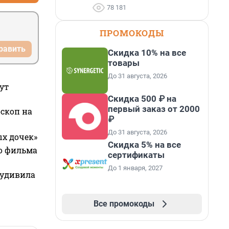
78 181
ПРОМОКОДЫ
равить
Скидка 10% на все
товары
До 31 августа, 2026
ут
Скидка 500 ₽ на
первый заказ от 2000
оскоп на
₽
До 31 августа, 2026
ых дочек»
Скидка 5% на все
го фильма
сертификаты
До 1 января, 2027
 удивила
Все промокоды