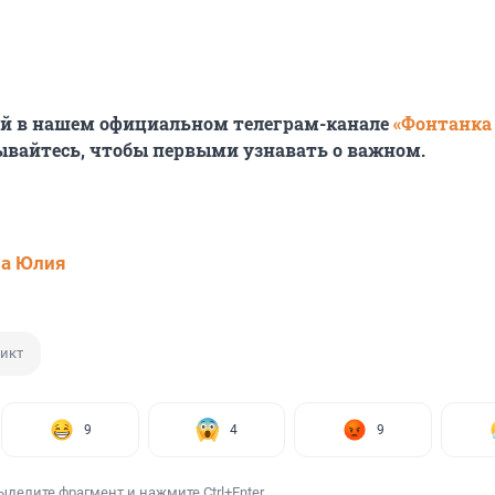
ей в нашем официальном телеграм-канале
«Фонтанка
ывайтесь, чтобы первыми узнавать о важном.
ва Юлия
икт
9
4
9
ыделите фрагмент и нажмите Ctrl+Enter