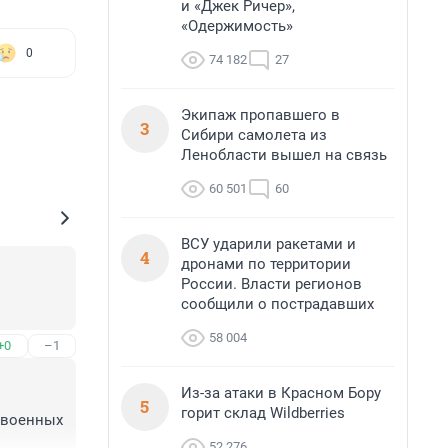
и «Джек Ричер»,
«Одержимость»
0
74 182
27
Экипаж пропавшего в
3
Сибири самолета из
Ленобласти вышел на связь
60 501
60
ВСУ ударили ракетами и
4
дронами по территории
России. Власти регионов
сообщили о пострадавших
58 004
+0
–1
Из-за атаки в Красном Бору
5
горит склад Wildberries
 военных 
52 276