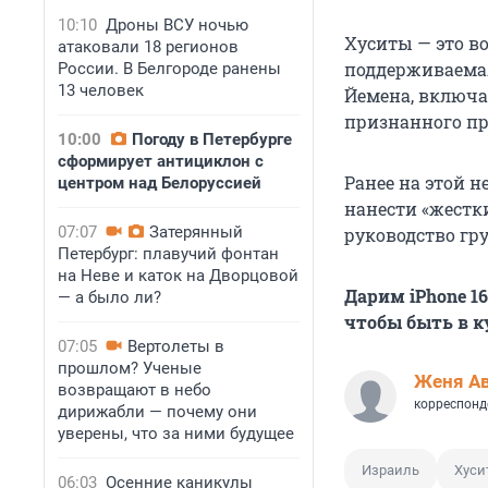
10:10
Дроны ВСУ ночью
Хуситы — это в
атаковали 18 регионов
поддерживаема
России. В Белгороде ранены
13 человек
Йемена, включа
признанного пра
10:00
Погоду в Петербурге
сформирует антициклон с
Ранее на этой н
центром над Белоруссией
нанести «жестки
07:07
Затерянный
руководство гр
Петербург: плавучий фонтан
на Неве и каток на Дворцовой
Дарим iPhone 1
— а было ли?
чтобы быть в к
07:05
Вертолеты в
прошлом? Ученые
Женя А
возвращают в небо
корреспонд
дирижабли — почему они
уверены, что за ними будущее
Израиль
Хуси
06:03
Осенние каникулы