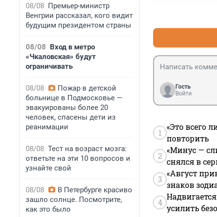
08/08
Премьер-министр
Венгрии рассказал, кого видит
будущим президентом страны
08/08
Вход в метро
«Чкаловская» будут
ограничивать
Гость
08/08
Пожар в детской
Войти
больнице в Подмосковье —
эвакуированы более 20
человек, спасены дети из
«Это всего л
реанимации
1
повторить
08/08
Тест на возраст мозга:
«Минус — сл
2
ответьте на эти 10 вопросов и
снялся в се
узнайте свой
«Август при
3
знаков зоди
08/08
В Петербурге красиво
Надвигается
зашло солнце. Посмотрите,
4
усилить без
как это было