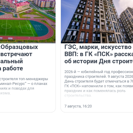
«Образцовых
ГЭС, марки, искусство
 встречают
ВВП: в ГК «ПСК» расск
нальный
об истории Дня строит
а работе
2026-й — юбилейный год профессио
праздника строителей. 9 августа 2026
 строителя топ-менеджеры
День строителя будет отмечаться в 70
минал-Ресурс“ — о планах
ГК «ПСК» напомнили о том, как появ
иях и поводах для
праздник и как поменялась роль
мизма.
строительства.
7 августа, 16:20