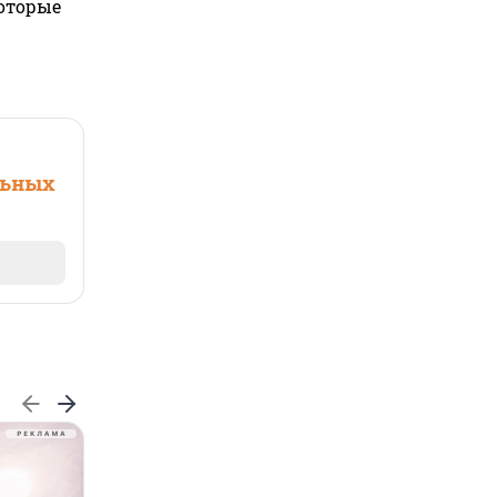
которые
льных