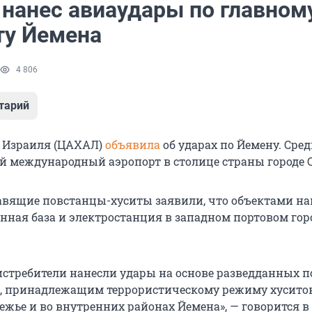
 нанес авиаудары по главном
ту Йемена
4 806
тарий
 Израиля (ЦАХАЛ)
объявила
об ударах по Йемену. Сре
й международный аэропорт в столице страны городе С
вящие повстанцы-хуситы заявили, что объектами н
енная база и электростанция в западном портовом гор
 истребители нанесли удары на основе разведданных п
, принадлежащим террористическому режиму хусито
ежье и во внутренних районах Йемена», — говорится в