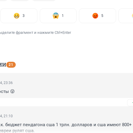
3
1
5
ыделите фрагмент и нажмите Ctrl+Enter
ИИ
21
4, 23:36
осты 😜
4, 21:10
т.к. бюджет пендагона сша 1 трлн. долларов и сша имеют 800+
 евреи рулят сша.