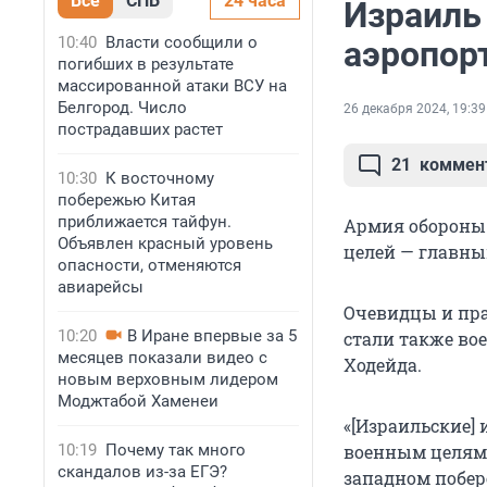
Все
СПБ
24 часа
Израиль
10:40
Власти сообщили о
аэропор
погибших в результате
массированной атаки ВСУ на
Белгород. Число
26 декабря 2024, 19:39
пострадавших растет
21
коммен
10:30
К восточному
побережью Китая
приближается тайфун.
Армия обороны
Объявлен красный уровень
целей — главны
опасности, отменяются
авиарейсы
Очевидцы и пра
10:20
В Иране впервые за 5
стали также во
месяцев показали видео с
Ходейда.
новым верховным лидером
Моджтабой Хаменеи
«[Израильские]
10:19
Почему так много
военным целям
скандалов из-за ЕГЭ?
западном побер