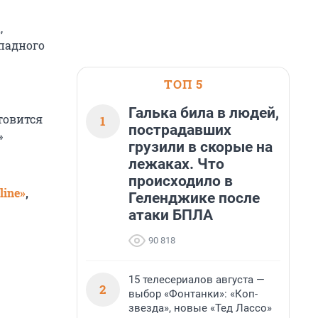
,
падного
ТОП 5
Галька била в людей,
товится
1
пострадавших
»
грузили в скорые на
лежаках. Что
происходило в
line»
,
Геленджике после
атаки БПЛА
90 818
15 телесериалов августа —
2
выбор «Фонтанки»: «Коп-
звезда», новые «Тед Лассо»