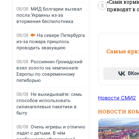
«Сами корми
5
приводят к 
08/08
МИД Болгарии вызвал
посла Украины из-за
вторжения беспилотника
08/08
На севере Петербурга
из-за пожара пришлось
проводить эвакуацию
Самые ярки
08/08
Россиянин Громадский
взял золото на чемпионате
ВКо
Европы по современному
пятиборью
08/08
Не выкидывайте: семь
Новости СМИ2
способов использовать
силикагелевые пакетики в
НОВОСТИ КО
быту
08/08
Очень игривы и отлично
ладят с детьми. В чём