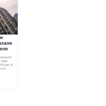
 и
На водоёмах Ленобласти
азали
заработали новые базовые
еля
станции МегаФона
К
к
нального
Инженеры МегаФона установили телеком-
о
 года
оборудование на популярных водоёмах
т
-й раз. В
Ленинградской области. Базовые станции
н
ился
вблизи Лемболовского и Раздолинского озёр,
т
а также недалеко от Большого Тосненского
водопада.
7 августа, 14:59
7