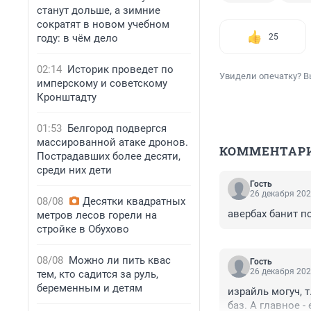
станут дольше, а зимние
сократят в новом учебном
году: в чём дело
25
02:14
Историк проведет по
Увидели опечатку? В
имперскому и советскому
Кронштадту
01:53
Белгород подвергся
массированной атаке дронов.
КОММЕНТАР
Пострадавших более десяти,
среди них дети
Гость
26 декабря 202
08/08
Десятки квадратных
авербах банит п
метров лесов горели на
стройке в Обухово
08/08
Можно ли пить квас
Гость
26 декабря 202
тем, кто садится за руль,
беременным и детям
израйль могуч, 
баз. А главное -