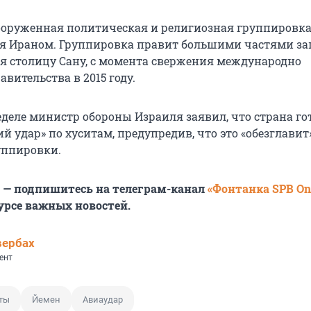
ооруженная политическая и религиозная группировка
я Ираном. Группировка правит большими частями за
я столицу Сану, с момента свержения международно
вительства в 2015 году.
еделе министр обороны Израиля заявил, что страна го
й удар» по хуситам, предупредив, что это «обезглавит
уппировки.
6 — подпишитесь на телеграм-канал
«Фонтанка SPB On
урсе важных новостей.
вербах
ент
ты
Йемен
Авиаудар