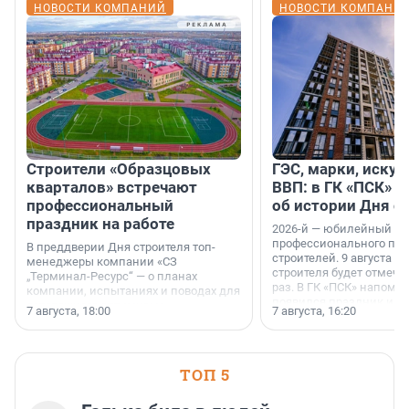
НОВОСТИ КОМПАНИЙ
НОВОСТИ КОМПАНИ
Строители «Образцовых
ГЭС, марки, искус
кварталов» встречают
ВВП: в ГК «ПСК» р
профессиональный
об истории Дня с
праздник на работе
2026-й — юбилейный го
профессионального пр
В преддверии Дня строителя топ-
строителей. 9 августа 2
менеджеры компании «СЗ
строителя будет отмечат
„Терминал-Ресурс“ — о планах
раз. В ГК «ПСК» напомни
компании, испытаниях и поводах для
появился праздник и к
осторожного оптимизма.
7 августа, 18:00
7 августа, 16:20
поменялась роль строит
ТОП 5