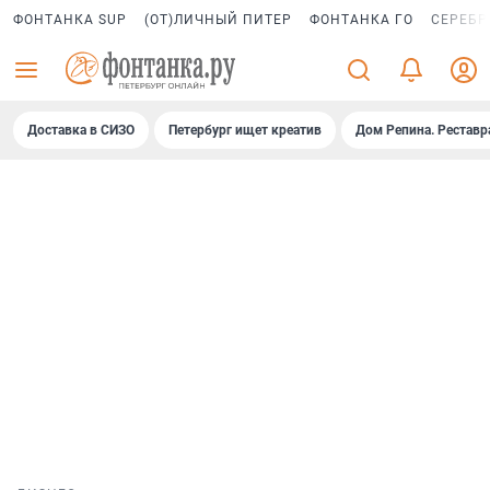
ФОНТАНКА SUP
(ОТ)ЛИЧНЫЙ ПИТЕР
ФОНТАНКА ГО
СЕРЕБР
Доставка в СИЗО
Петербург ищет креатив
Дом Репина. Реставр