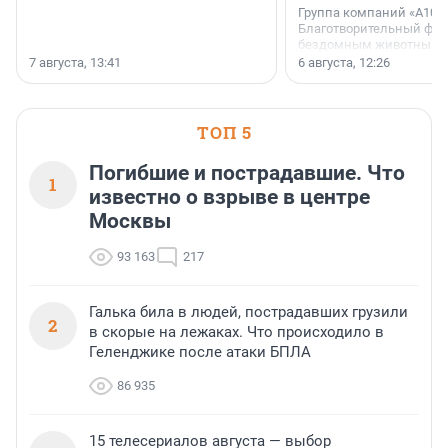
Группа компаний «А101»
Благотворительный фо
бездомным животным 
заключили соглашение
7 августа, 13:41
6 августа, 12:26
стратегическом сотрудн
ТОП 5
Погибшие и пострадавшие. Что
1
известно о взрыве в центре
Москвы
93 163
217
Галька била в людей, пострадавших грузили
2
в скорые на лежаках. Что происходило в
Геленджике после атаки БПЛА
86 935
15 телесериалов августа — выбор