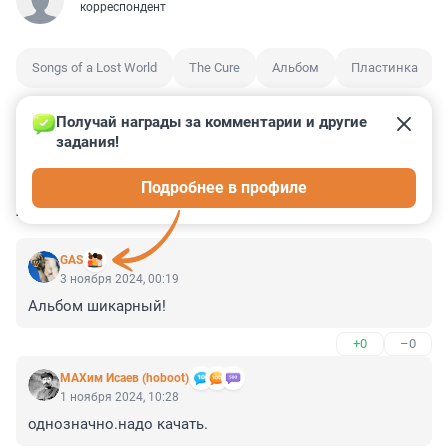
корреспондент
Songs of a Lost World
The Cure
Альбом
Пластинка
Получай награды за комментарии и другие 
задания!
16
1
0
0
0
Подробнее в профиле
КОММЕНТАРИИ
5
GAS
3 ноября 2024, 00:19
Альбом шикарный!
+0
–0
МАХим Исаев (hoboot)
1 ноября 2024, 10:28
однозначно.надо качать.