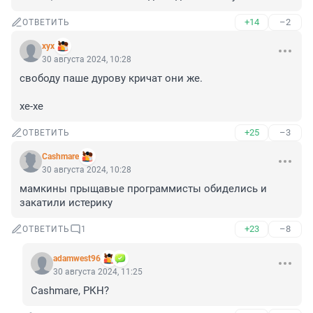
+14
–2
ОТВЕТИТЬ
хух
30 августа 2024, 10:28
свободу паше дурову кричат они же.

хе-хе
+25
–3
ОТВЕТИТЬ
Cashmare
30 августа 2024, 10:28
мамкины прыщавые программисты обиделись и 
закатили истерику
+23
–8
ОТВЕТИТЬ
1
adamwest96
30 августа 2024, 11:25
Cashmare, РКН?