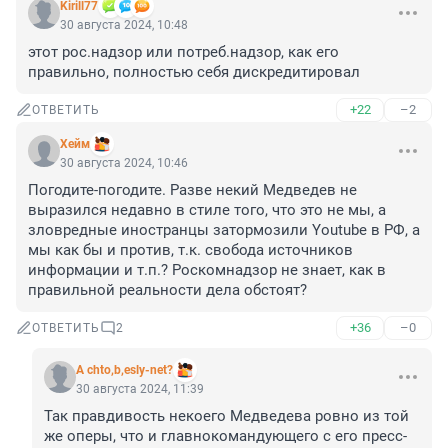
Kirill77
30 августа 2024, 10:48
этот рос.надзор или потреб.надзор, как его 
правильно, полностью себя дискредитировал
+22
–2
ОТВЕТИТЬ
Хейм
30 августа 2024, 10:46
Погодите-погодите. Разве некий Медведев не 
выразился недавно в стиле того, что это не мы, а 
зловредные иностранцы затормозили Youtube в РФ, а 
мы как бы и против, т.к. свобода источников 
информации и т.п.? Роскомнадзор не знает, как в 
правильной реальности дела обстоят?
+36
–0
ОТВЕТИТЬ
2
A chto,b,esly-net?
30 августа 2024, 11:39
Так правдивость некоего Медведева ровно из той 
же оперы, что и главнокомандующего с его пресс-