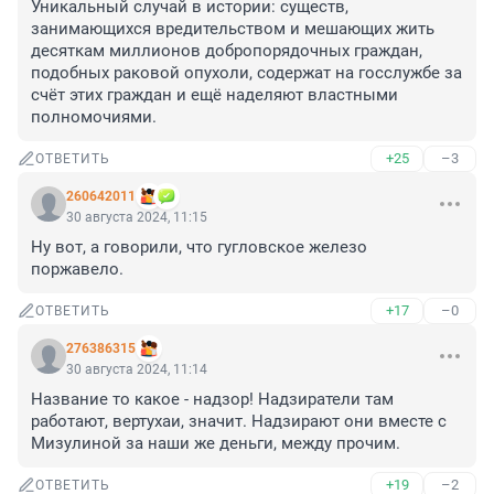
Уникальный случай в истории: существ, 
занимающихся вредительством и мешающих жить 
десяткам миллионов добропорядочных граждан, 
подобных раковой опухоли, содержат на госслужбе за 
счёт этих граждан и ещё наделяют властными 
полномочиями.
+25
–3
ОТВЕТИТЬ
260642011
30 августа 2024, 11:15
Ну вот, а говорили, что гугловское железо 
поржавело.
+17
–0
ОТВЕТИТЬ
276386315
30 августа 2024, 11:14
Название то какое - надзор! Надзиратели там 
работают, вертухаи, значит. Надзирают они вместе с 
Мизулиной за наши же деньги, между прочим.
+19
–2
ОТВЕТИТЬ