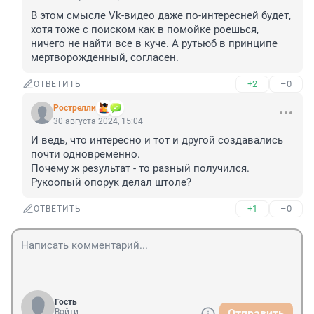
В этом смысле Vk-видео даже по-интересней будет, 
хотя тоже с поиском как в помойке роешься, 
ничего не найти все в куче. А рутьюб в принципе 
мертворожденный, согласен.
+2
–0
ОТВЕТИТЬ
Рострелли
30 августа 2024, 15:04
И ведь, что интересно и тот и другой создавались 
почти одновременно.

Почему ж результат - то разный получился. 

Рукоопый опорук делал штоле?
+1
–0
ОТВЕТИТЬ
Гость
Войти
Отправить