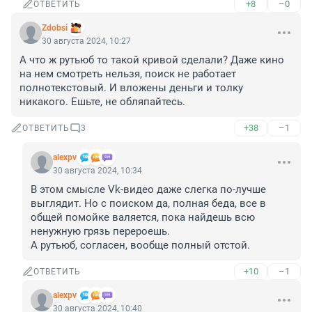
+8
–0
ОТВЕТИТЬ
Zdobsi
30 августа 2024, 10:27
А что ж рутьюб то такой кривой сделали? Даже кино 
на нем смотреть нельзя, поиск не работает 
полнотекстовый. И вложены деньги и толку 
никакого. Ешьте, не обляпайтесь.
+38
–1
ОТВЕТИТЬ
3
alexpv
30 августа 2024, 10:34
В этом смысле Vk-видео даже слегка по-лучше 
выглядит. Но с поиском да, полная беда, все в 
общей помойке валяется, пока найдешь всю 
ненужную грязь перероешь.

А рутьюб, согласен, вообще полный отстой.
+10
–1
ОТВЕТИТЬ
alexpv
30 августа 2024, 10:40