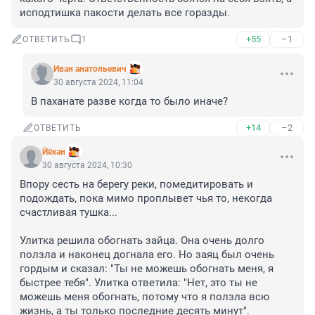
исподтишка пакости делать все горазды.
+55
–1
ОТВЕТИТЬ
1
Иван анатольевич
30 августа 2024, 11:04
В паханате разве когда то было иначе?
+14
–2
ОТВЕТИТЬ
Йёхан
30 августа 2024, 10:30
Впору сесть на берегу реки, помедитировать и 
подождать, пока мимо проплывет чья то, некогда 
счастливая тушка...

Улитка решила обогнать зайца. Она очень долго 
ползла и наконец догнала его. Но заяц был очень 
гордым и сказал: "Ты не можешь обогнать меня, я 
быстрее тебя". Улитка ответила: "Нет, это ты не 
можешь меня обогнать, потому что я ползла всю 
жизнь, а ты только последние десять минут".