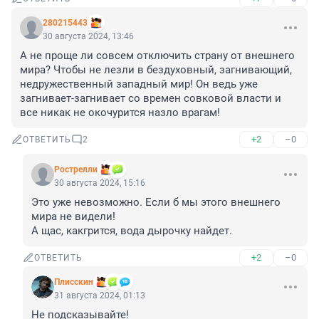
280215443
30 августа 2024, 13:46
А не проще ли совсем отключить страну от внешнего 
мира? Чтобы не лезли в бездуховный, загнивающий, 
недружественный западный мир! Он ведь уже 
загнивает-загнивает со времен совковой власти и 
все никак не окочурится назло врагам!
+2
–0
ОТВЕТИТЬ
2
Рострелли
30 августа 2024, 15:16
Это уже невозможно. Если б мы этого внешнего 
мира не видели!

А щас, какгрится, вода дырочку найдет.
+2
–0
ОТВЕТИТЬ
Плисскин
31 августа 2024, 01:13
Не подсказывайте!