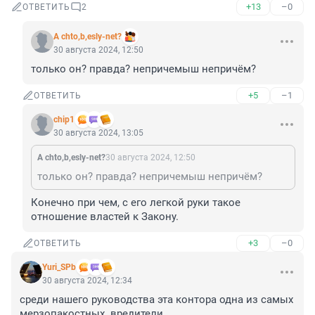
+13
–0
ОТВЕТИТЬ
2
A chto,b,esly-net?
30 августа 2024, 12:50
только он? правда? непричемыш непричём?
+5
–1
ОТВЕТИТЬ
chip1
30 августа 2024, 13:05
A chto,b,esly-net?
30 августа 2024, 12:50
только он? правда? непричемыш непричём?
Конечно при чем, с его легкой руки такое 
отношение властей к Закону.
+3
–0
ОТВЕТИТЬ
Yuri_SPb
30 августа 2024, 12:34
среди нашего руководства эта контора одна из самых 
мерзопакостных. вредители.