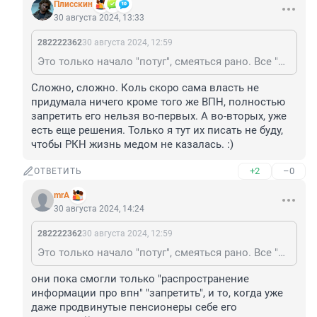
Плисскин
30 августа 2024, 13:33
282222362
30 августа 2024, 12:59
Это только начало "потуг", смеяться рано. Все "лазейки" будут прикрываться, ведь если широкому кругу они известны - известны и РКН, следовательно будут устранены. Как это ни печально. Пока это "держится на волоске", который реально оборвать.
Сложно, сложно. Коль скоро сама власть не 
придумала ничего кроме того же ВПН, полностью 
запретить его нельзя во-первых. А во-вторых, уже 
есть еще решения. Только я тут их писать не буду, 
чтобы РКН жизнь медом не казалась. :)
+2
–0
ОТВЕТИТЬ
mrA
30 августа 2024, 14:24
282222362
30 августа 2024, 12:59
Это только начало "потуг", смеяться рано. Все "лазейки" будут прикрываться, ведь если широкому кругу они известны - известны и РКН, следовательно будут устранены. Как это ни печально. Пока это "держится на волоске", который реально оборвать.
они пока смогли только "распространение 
информации про впн" "запретить", и то, когда уже 
даже продвинутые пенсионеры себе его 