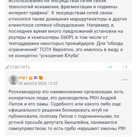
использования на техсредствах сетей связи 
технологий искажения, фрагментации и подмены 
интернет-трафика". К техсредствам сетей связи 
относятся также домашние маршрутизаторы и другое 
клиентское сетевое оборудование. Например, в 
последнее время много предложений установки на 
роутеры и компьютеры GbDPI, в том числе от 
техподдержки некоторых провайдеров. Для "обхода 
ограничений" ТСПУ. Вероятно, это имелось в виду, а 
не конкретно "ускорение Ютуба".
+1
–1
ОТВЕТИТЬ
chip1
30 августа 2024, 12:35
Роскомнадзор это наименование организации, есть 
конкретные люди, это руководитель РКН Андрей 
Липов и его замы. Судебного или какого либо еще 
официального решения блокировать ютуб не 
публиковали, поэтому Липов с подчиненными, по 
устной просьбе депутата Хинштейна, занимаются 
самоуправством, то есть грубо нарушают законы РФ!