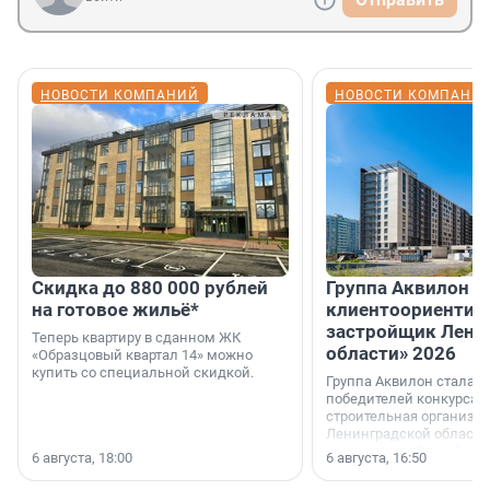
НОВОСТИ КОМПАНИЙ
НОВОСТИ КОМПАНИ
Скидка до 880 000 рублей
Группа Аквилон 
на готовое жильё*
клиентоориентир
застройщик Лени
Теперь квартиру в сданном ЖК
области» 2026
«Образцовый квартал 14» можно
купить со специальной скидкой.
Группа Аквилон стала 
победителей конкурса 
строительная организа
Ленинградской области 
номинации «Самый
6 августа, 18:00
6 августа, 16:50
клиентоориентированн
застройщик Ленинград