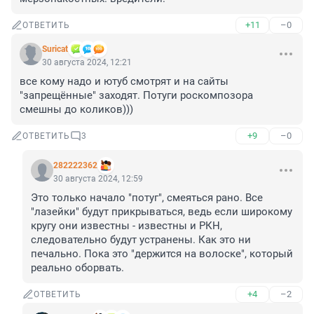
+11
–0
ОТВЕТИТЬ
Suricat
30 августа 2024, 12:21
все кому надо и ютуб смотрят и на сайты 
"запрещённые" заходят. Потуги роскомпозора 
смешны до коликов)))
+9
–0
ОТВЕТИТЬ
3
282222362
30 августа 2024, 12:59
Это только начало "потуг", смеяться рано. Все 
"лазейки" будут прикрываться, ведь если широкому 
кругу они известны - известны и РКН, 
следовательно будут устранены. Как это ни 
печально. Пока это "держится на волоске", который 
реально оборвать.
+4
–2
ОТВЕТИТЬ