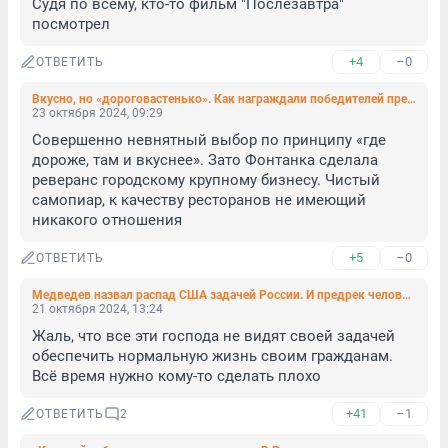
Судя по всему, кто-то фильм "Послезавтра" 
посмотрел
+4
–0
ОТВЕТИТЬ
Вкусно, но «дороговастенько». Как награждали победителей премии Lemon Guide
23 октября 2024, 09:29
Совершенно невнятный выбор по принципу «где 
дороже, там и вкуснее». Зато Фонтанка сделала 
реверанс городскому крупному бизнесу. Чистый 
самопиар, к качеству ресторанов не имеющий 
никакого отношения
+5
–0
ОТВЕТИТЬ
Медведев назвал распад США задачей России. И предрек человечеству тотальную войну до истребления
21 октября 2024, 13:24
Жаль, что все эти господа не видят своей задачей 
обеспечить нормальную жизнь своим гражданам. 
Всё время нужно кому-то сделать плохо
+41
–1
ОТВЕТИТЬ
2