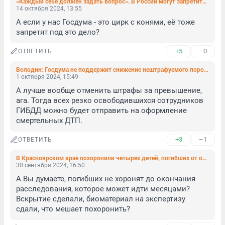
«Каждый себе должен задать вопрос». В России могут запретить цирковые номера с животными
14 октября 2024, 13:55
А если у нас Госдума - это цирк с конями, её тоже 
запретят под это дело?
+5
–0
ОТВЕТИТЬ
Володин: Госдума не поддержит снижение нештрафуемого порога скорости из-за риска коррупции
1 октября 2024, 15:49
А лучше вообще отменить штрафы за превышение, 
ага. Тогда всех резко освободившихся сотрудников 
ГИБДД можно будет отправить на оформление 
смертельных ДТП.
+3
–1
ОТВЕТИТЬ
В Красноярском крае похоронили четырех детей, погибших от отравления
30 сентября 2024, 16:50
А Вы думаете, погибших не хоронят до окончания 
расследования, которое может идти месяцами? 
Вскрытие сделали, биоматериал на экспертизу 
сдали, что мешает похоронить?