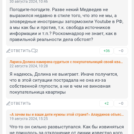
30 августа 2024, 10:46
Погодите-погодите. Разве некий Медведев не 
выразился недавно в стиле того, что это не мы, а 
зловредные иностранцы затормозили Youtube в РФ, 
а мы как бы и против, т.к. свобода источников 
информации и т.п.? Роскомнадзор не знает, как в 
правильной реальности дела обстоят?
+36
–0
ОТВЕТИТЬ
2
Лариса Долина намерена судиться с покупательницей своей квартиры
22 августа 2024, 10:28
Я надеюсь, Долина не выиграет. Иначе получится, 
что в этой ситуации пострадала не она из-за 
собственной глупости, а ни в чем не виновная 
покупательница квартиры
+2
–0
ОТВЕТИТЬ
«А зачем вы и ваши дети нужны этой стране?» Алаудинов объяснил, почему срочники должны воевать
19 августа 2024, 15:25
Что-то он сильно развыступался. Как бы извиняться 
не пришлось за отклонение от линии известно кого