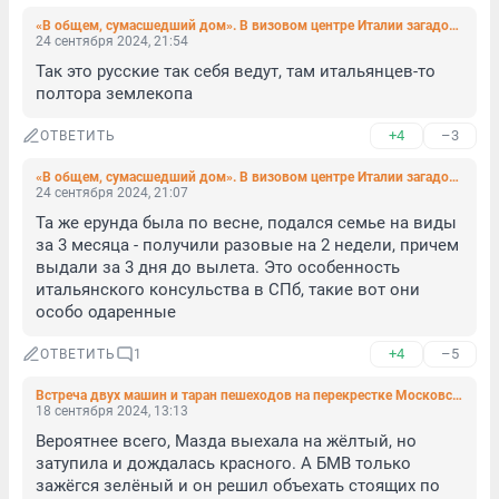
«В общем, сумасшедший дом». В визовом центре Италии загадочный сбой «заморозил» документы 38 петербуржцев
24 сентября 2024, 21:54
Так это русские так себя ведут, там итальянцев-то 
полтора землекопа
+4
–3
ОТВЕТИТЬ
«В общем, сумасшедший дом». В визовом центре Италии загадочный сбой «заморозил» документы 38 петербуржцев
24 сентября 2024, 21:07
Та же ерунда была по весне, подался семье на виды 
за 3 месяца - получили разовые на 2 недели, причем 
выдали за 3 дня до вылета. Это особенность 
итальянского консульства в СПб, такие вот они 
особо одаренные
+4
–5
ОТВЕТИТЬ
1
Встреча двух машин и таран пешеходов на перекрестке Московского проспекта попали на видео
18 сентября 2024, 13:13
Вероятнее всего, Мазда выехала на жёлтый, но 
затупила и дождалась красного. А БМВ только 
зажёгся зелёный и он решил объехать стоящих по 