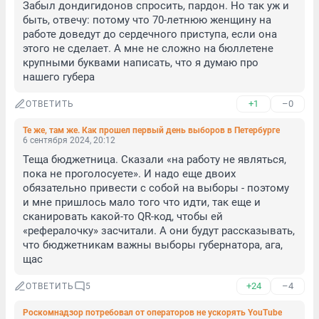
Забыл дондигидонов спросить, пардон. Но так уж и 
быть, отвечу: потому что 70-летнюю женщину на 
работе доведут до сердечного приступа, если она 
этого не сделает. А мне не сложно на бюллетене 
крупными буквами написать, что я думаю про 
нашего губера
+1
–0
ОТВЕТИТЬ
Те же, там же. Как прошел первый день выборов в Петербурге
6 сентября 2024, 20:12
Теща бюджетница. Сказали «на работу не являться, 
пока не проголосуете». И надо еще двоих 
обязательно привести с собой на выборы - поэтому 
и мне пришлось мало того что идти, так еще и 
сканировать какой-то QR-код, чтобы ей 
«рефералочку» засчитали. А они будут рассказывать, 
что бюджетникам важны выборы губернатора, ага, 
щас
+24
–4
ОТВЕТИТЬ
5
Роскомнадзор потребовал от операторов не ускорять YouTube