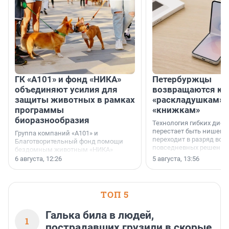
ГК «А101» и фонд «НИКА»
Петербуржцы
объединяют усилия для
возвращаются к
защиты животных в рамках
«раскладушкам» 
программы
«книжкам»
биоразнообразия
Технология гибких дисп
перестает быть нишевы
Группа компаний «А101» и
переходит в разряд вос
Благотворительный фонд помощи
повседневных решений
бездомным животным «НИКА»
заключили соглашение о
6 августа, 12:26
5 августа, 13:56
стратегическом сотрудничестве.
ТОП 5
Галька била в людей,
1
пострадавших грузили в скорые