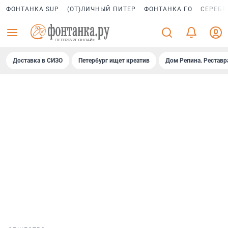
ФОНТАНКА SUP
(ОТ)ЛИЧНЫЙ ПИТЕР
ФОНТАНКА ГО
СЕРЕБР
Доставка в СИЗО
Петербург ищет креатив
Дом Репина. Реставр