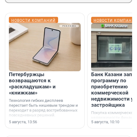
НОВОСТИ КОМПАНИЙ
НОВОСТИ КОМПАНИ
Петербуржцы
Банк Казани запу
возвращаются к
программу по
«раскладушкам» и
приобретению
«книжкам»
коммерческой
недвижимости у
Технология гибких дисплеев
застройщика
перестает быть нишевым трендом и
переходит в разряд востребованных
Покупка коммерческой
повседневных решений.
недвижимости финанс
5 августа, 13:56
5 августа, 10:10
инструмент, доступный
предпринимателей. Буд
офис, склад, торговое 