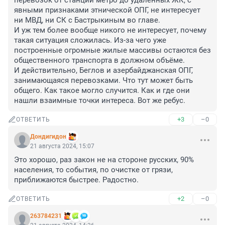
перевозок от станций метро до удалённых ЖК, с 
явными признаками этнической ОПГ, не интересует 
ни МВД, ни СК с Бастрыкиным во главе.

И уж тем более вообще никого не интересует, почему 
такая ситуация сложилась. Из-за чего уже 
построенные огромные жилые массивы остаются без 
общественного транспорта в должном объёме.

И действительно, Беглов и азербайджанская ОПГ, 
занимающаяся перевозками. Что тут может быть 
общего. Как такое могло случится. Как и где они 
нашли взаимные точки интереса. Вот же ребус.
+3
–0
ОТВЕТИТЬ
Дондигидон
21 августа 2024, 15:07
Это хорошо, раз закон не на стороне русских, 90% 
населения, то события, по очистке от грязи, 
приближаются быстрее. Радостно.
+2
–0
ОТВЕТИТЬ
263784231