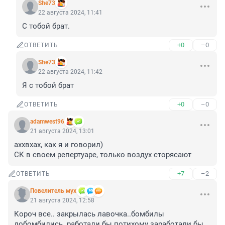
She73
22 августа 2024, 11:41
С тобой брат.
+0
–0
ОТВЕТИТЬ
She73
22 августа 2024, 11:42
Я с тобой брат
+0
–0
ОТВЕТИТЬ
adamwest96
21 августа 2024, 13:01
аххвхах, как я и говорил)

СК в своем репертуаре, только воздух сторясают
+7
–2
ОТВЕТИТЬ
Повелитель мух
21 августа 2024, 12:58
Короч все.. закрылась лавочка..бомбилы 
добомбились..работали бы потихому заработали бы 