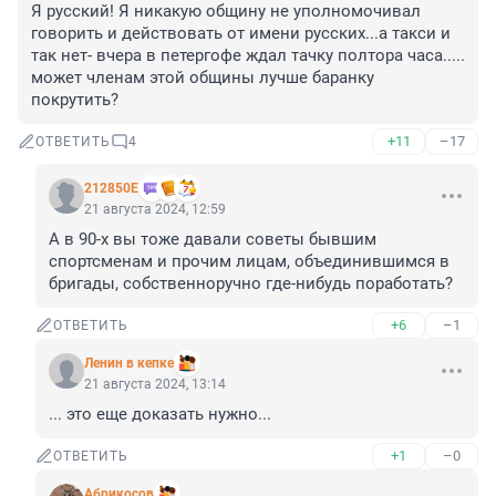
Я русский! Я никакую общину не уполномочивал 
говорить и действовать от имени русских...а такси и 
так нет- вчера в петергофе ждал тачку полтора часа..... 
может членам этой общины лучше баранку 
покрутить?
+11
–17
ОТВЕТИТЬ
4
212850Е
21 августа 2024, 12:59
А в 90-х вы тоже давали советы бывшим 
спортсменам и прочим лицам, объединившимся в 
бригады, собственноручно где-нибудь поработать?
+6
–1
ОТВЕТИТЬ
Ленин в кепке
21 августа 2024, 13:14
... это еще доказать нужно...
+1
–0
ОТВЕТИТЬ
Абрикосов