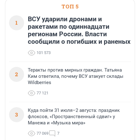
или готовый арендный 
ТОП 5
успех сделки зависит о
выбора объекта и грамо
финансирования.
ВСУ ударили дронами и
1
ракетами по одиннадцати
регионам России. Власти
сообщили о погибших и раненых
101 573
Теракты против мирных граждан. Татьяна
2
Ким ответила, почему ВСУ атакует склады
Wildberries
77 121
Куда пойти 31 июля–2 августа: праздник
3
флоксов, «Пространственный сдвиг» у
Манежа и «Музыка мира»
77 069
7