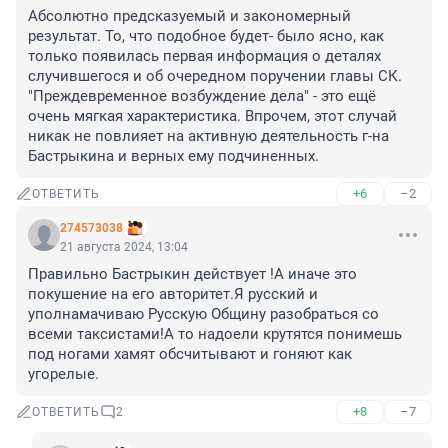
Абсолютно предсказуемый и закономерный 
результат. То, что подобное будет- было ясно, как 
только появилась первая информация о деталях 
случившегося и об очередном поручении главы СК. 
"Преждевременное возбуждение дела" - это ещё 
очень мягкая характеристика. Впрочем, этот случай 
никак не повлияет на активную деятельность г-на 
Бастрыкина и верных ему подчиненных.
+6
–2
ОТВЕТИТЬ
274573038
21 августа 2024, 13:04
Правильно Бастрыкин действует !А иначе это 
покушение на его авторитет.Я русский и 
уполнамачиваю Русскую Общину разобраться со 
всеми таксистами!А то надоели крутятся понимешь 
под ногами хамят обсчитывают и гоняют как 
угорелые.
+8
–7
ОТВЕТИТЬ
2