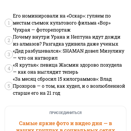
Его номинировали на «Оскар»: гуляем по
1
местам съемок культового фильма «Вор»
Чухрая — фоторепортаж
Почему внутри Урана и Нептуна идут дожди
2
из алмазов? Разгадка удивила даже ученых
«Дед разбушевался»: SHAMAN довел Мизулину
3
— что он натворил
«Я крутая»: певица Жасмин здорово похудела
4
— как она выглядит теперь
«За месяц сбросил 15 килограммов»: Влад
5
Прохоров — о том, как худел, и о возлюбленной
старше его на 21 год
ПРИСОЕДИНИТЬСЯ
Самые яркие фото и видео дня — в
наших группах в социальных сетях