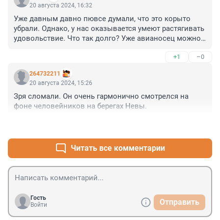
20 августа 2024, 16:32
Уже давным давно пювсе думали, что это корыто 
убрали. Однако, у нас оказывается умеют растягивать 
удовольствие. Что так долго? Уже авианосец можно 
было бы попаилить на иголки. А тут какой то 
+1
–0
дебаркадер не очень большой. Или там опять двух 
человек на это все бросили, Васю и Петю и они его 
264732211
вручную пилили? Очень странная история...
20 августа 2024, 15:26
Зря сломали. Он очень гармонично смотрелся на 
фоне человейников на берегах Невы.
+0
–1
Читать все комментарии
Гость
Отправить
Войти