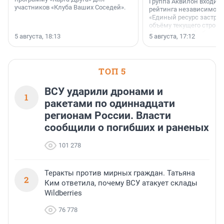
Группа Аквилон входит 
участников «Клуба Ваших Соседей».
рейтинга независимого
«Единый ресурс застро
объёму текущего строит
Ленинградской области
5 августа, 18:13
5 августа, 17:12
время компания реализу
185 429 кв. метров жиль
больше, чем в 1 квартал
ТОП 5
ВСУ ударили дронами и
1
ракетами по одиннадцати
регионам России. Власти
сообщили о погибших и раненых
101 278
Теракты против мирных граждан. Татьяна
2
Ким ответила, почему ВСУ атакует склады
Wildberries
76 778