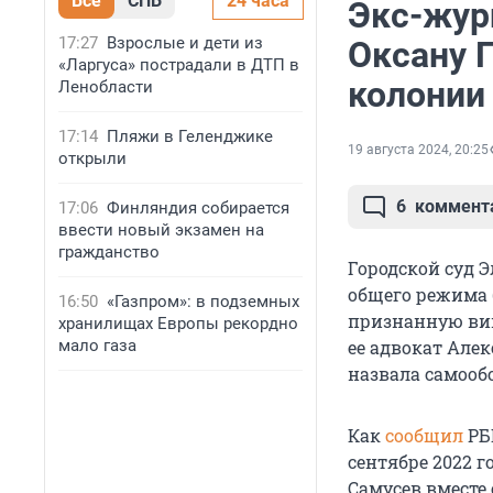
Все
СПБ
24 часа
Экс-жур
17:27
Взрослые и дети из
Оксану Г
«Ларгуса» пострадали в ДТП в
колонии
Ленобласти
17:14
Пляжи в Геленджике
19 августа 2024, 20:25
открыли
6
коммент
17:06
Финляндия собирается
ввести новый экзамен на
гражданство
Городской суд 
общего режима 
16:50
«Газпром»: в подземных
признанную вин
хранилищах Европы рекордно
мало газа
ее адвокат Алек
назвала самооб
Как
сообщил
РБ
сентябре 2022 
Самусев вместе 