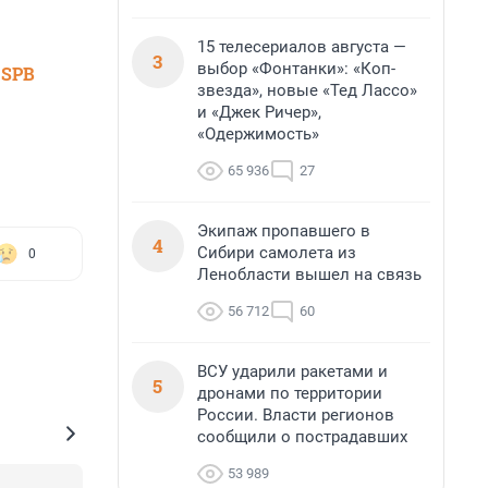
15 телесериалов августа —
3
выбор «Фонтанки»: «Коп-
 SPB
звезда», новые «Тед Лассо»
и «Джек Ричер»,
«Одержимость»
65 936
27
Экипаж пропавшего в
4
Сибири самолета из
0
Ленобласти вышел на связь
56 712
60
ВСУ ударили ракетами и
5
дронами по территории
России. Власти регионов
сообщили о пострадавших
53 989