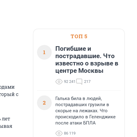
ТОП 5
Погибшие и
1
пострадавшие. Что
известно о взрыве в
центре Москвы
92 241
217
годами
торый с
Галька била в людей,
2
пострадавших грузили в
скорые на лежаках. Что
происходило в Геленджике
 лет
после атаки БПЛА
тывая
86 119