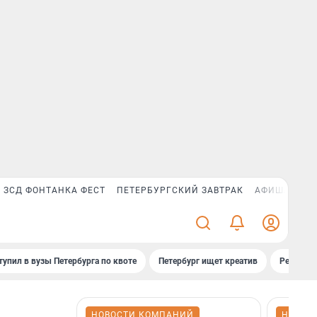
ЗСД ФОНТАНКА ФЕСТ
ПЕТЕРБУРГСКИЙ ЗАВТРАК
АФИША PLUS
тупил в вузы Петербурга по квоте
Петербург ищет креатив
Рейтинги
НОВОСТИ КОМПАНИЙ
НОВОС