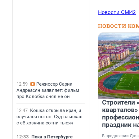
Новости СМИ2
НОВОСТИ КО
12:59
Режиссер Сарик
Андреасян заявляет: фильм
про Колобка снял не он
Строители 
кварталов»
12:47
Кошка открыла кран, и
профессио
случился потоп. Суд взыскал
с её хозяина сотни тысяч
праздник н
В преддверии Дня
12:33
Пока в Петербурге