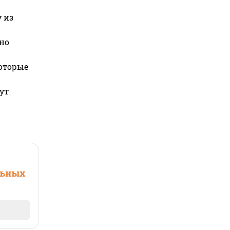
 из
но
которые
ут
льных