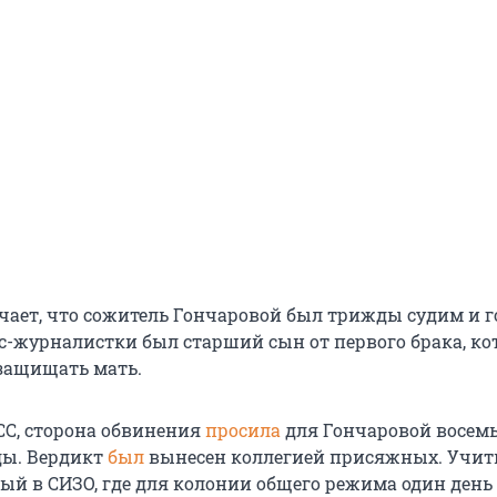
чает, что сожитель Гончаровой был трижды судим и 
кс-журналистки был старший сын от первого брака, ко
 защищать мать.
СС, сторона обвинения
просила
для Гончаровой восемь
ды. Вердикт
был
вынесен коллегией присяжных. Учи
ный в СИЗО, где для колонии общего режима один день