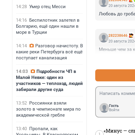
282064943
20 августа 2024
14:28
Умер отец Месси
Любовь до гроба
14:16
Беспилотник залетел в
Болгарию, ещё один нашли в
море в Турции
282238646
20 августа 2024
14:14
Разговор начистоту. В
Меньше чем за 
какие реки Петербурга всё ещё
поступает канализация
14:03
Подробности ЧП в
Малой Невке: один из
участников — теплоход, людей
забирали другие суда
13:52
Россиянки взяли
Гость
золото в чемпионате мира по
Войти
академической гребле
13:40
Пропали, как
«Минус — сл
1
Усольцевы. В Красноярском