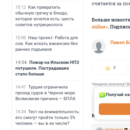
считается за по
15:12
Как превратить
обычную гречку в блюдо,
которое хочется есть: шесть
Больше новост
советов нутрициолога
online»
. Подпис
15:00
Наш проект: Работа для
Павел Б
сов. Как искать вакансию без
ранних подъемов
14:56
Пожар на Ильском НПЗ
потушили. Пострадавших
0
стало больше
Увидели опечатку? В
14:47
Турция ограничила
проход судов в Черное море.
Получай на
Возможная причина — БПЛА
14:34
Тест на внимательность:
КОММЕНТАР
его смогут пройти только 5%
человек — вы в их числе?