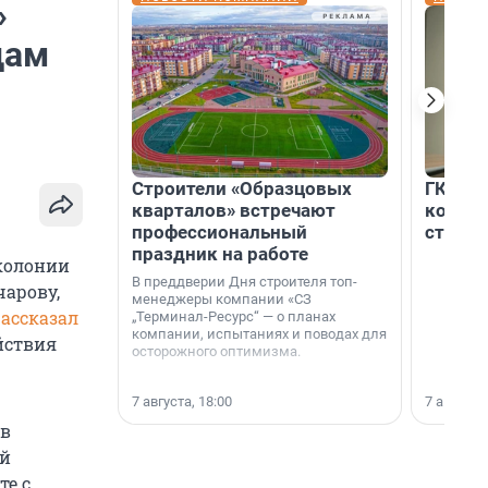
»
дам
Строители «Образцовых
ГК «Ед
кварталов» встречают
коллег
профессиональный
строит
праздник на работе
 колонии
В преддверии Дня строителя топ-
арову,
менеджеры компании «СЗ
ассказал
„Терминал-Ресурс“ — о планах
компании, испытаниях и поводах для
ействия
осторожного оптимизма.
7 августа, 18:00
7 августа,
 в
ей
те с