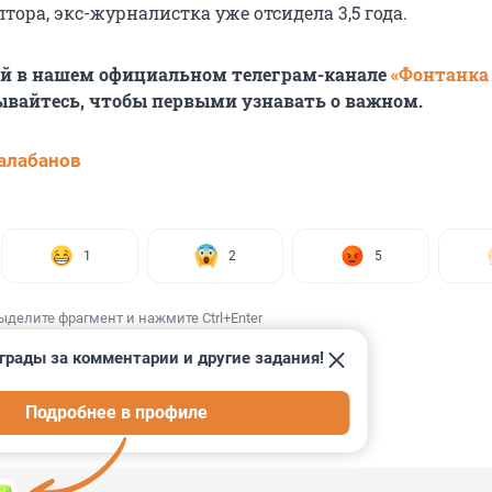
лтора, экс-журналистка уже отсидела 3,5 года.
ей в нашем официальном телеграм-канале
«Фонтанка
ывайтесь, чтобы первыми узнавать о важном.
алабанов
1
2
5
ыделите фрагмент и нажмите Ctrl+Enter
грады за комментарии и другие задания!
Подробнее в профиле
ИИ
6