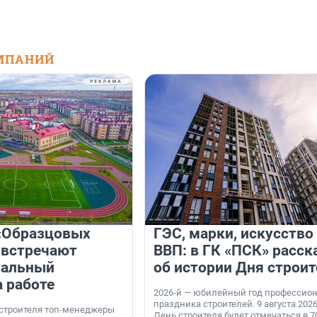
МПАНИЙ
«Образцовых
ГЭС, марки, искусство
 встречают
ВВП: в ГК «ПСК» расск
нальный
об истории Дня строит
а работе
2026-й — юбилейный год профессио
праздника строителей. 9 августа 2026
 строителя топ-менеджеры
День строителя будет отмечаться в 70