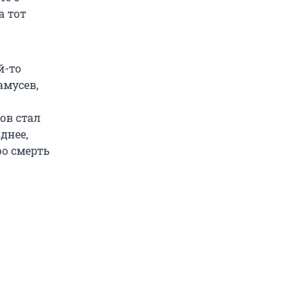
а тот
й-то
амусев,
ов стал
днее,
ро смерть