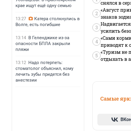
снялся в се
крае ищут ещё одну семью
«Август при
2
знаков зоди
13:27
Катера столкнулись в
Надвигается
Волге, есть погибшие
3
усилить без
«Сами корми
13:14
В Геленджике из-за
4
опасности БПЛА закрыли
приводят к 
пляжи
«Туризм не 
5
отдыхать в а
13:12
Надо потерпеть:
стоматолог объяснил, кому
лечить зубы придется без
анестезии
Самые ярки
ВКо