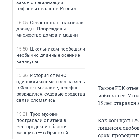
закон о легализации
цифровых валют в России
16:05
Севастополь атаковали
дважды. Повреждены
множество домов и машин
15:50
Школьникам пообещали
необычно длинные осенние
каникулы
15:36
История от МЧС:
одинокий яхтсмен сел на мель
Также РБК отме
в Финском заливе, телефон
разрядился, судовые средства
избивал ее. У э
связи сломались
15 лет старался
15:21
Трое мужчин
Как сообщал ТА
пострадали от атаки в
Белгородской области,
лишения свобо
женщина — в Брянской
срок, проведен