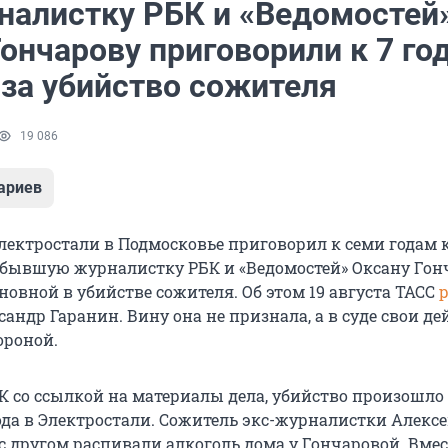
налистку РБК и «Ведомостей
ончарову приговорили к 7 го
 за убийство сожителя
19 086
ариев
Электростали в Подмосковье приговорил к семи годам
бывшую журналистку РБК и «Ведомостей» Оксану Гонч
овной в убийстве сожителя. Об этом 19 августа ТАСС
р
сандр Гаранин. Вину она не признала, а в суде свои д
ороной.
К со ссылкой на материалы дела, убийство произошло
года в Электростали. Сожитель экс-журналистки Алекс
с другом распивали алкоголь дома у Гончаровой. Вмес