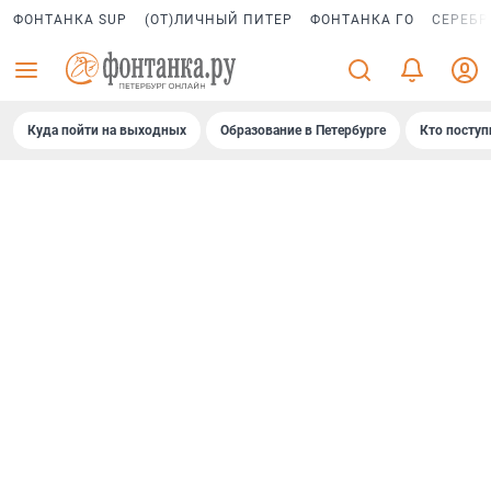
ФОНТАНКА SUP
(ОТ)ЛИЧНЫЙ ПИТЕР
ФОНТАНКА ГО
СЕРЕБР
Куда пойти на выходных
Образование в Петербурге
Кто поступ