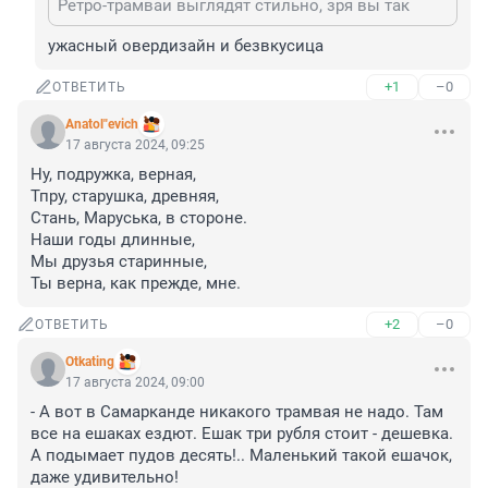
Ретро-трамваи выглядят стильно, зря вы так
ужасный овердизайн и безвкусица
+1
–0
ОТВЕТИТЬ
Anatol"evich
17 августа 2024, 09:25
Ну, подружка, верная,

Тпру, старушка, древняя,

Стань, Маруська, в стороне.

Наши годы длинные,

Мы друзья старинные,

Ты верна, как прежде, мне.
+2
–0
ОТВЕТИТЬ
Otkating
17 августа 2024, 09:00
- А вот в Самарканде никакого трамвая не надо. Там 
все на ешаках ездют. Ешак три рубля стоит - дешевка. 
А подымает пудов десять!.. Маленький такой ешачок, 
даже удивительно!