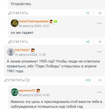
Устройство.
+1
–0
ОТВЕТИТЬ
HasturTheUnspeakable
30 августа 2024, 15:01
он же гаджет
+0
–0
ОТВЕТИТЬ
260758281
16 августа 2024, 11:55
А зачем упомянут 1955 год? Чтобы люди не ответили 
правильно, ибо "Парк Победы" открылась в апреле 
1961 года.
+13
–3
ОТВЕТИТЬ
2
мурзилка35
30 августа 2024, 10:42
Именно эту цель и преследовали,чтоб ввести тебя в 
заблуждение,и потешаться над тобой год