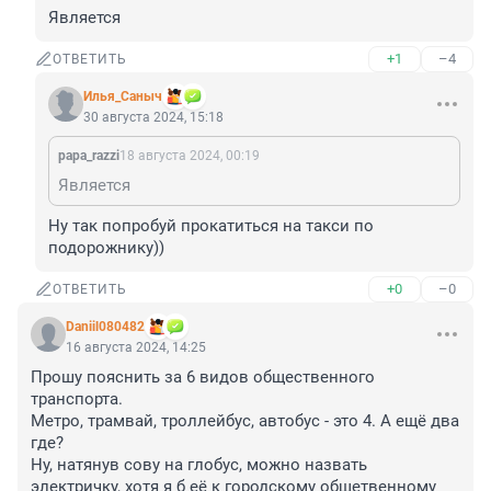
Является
+1
–4
ОТВЕТИТЬ
Илья_Саныч
30 августа 2024, 15:18
papa_razzi
18 августа 2024, 00:19
Является
Ну так попробуй прокатиться на такси по 
подорожнику))
+0
–0
ОТВЕТИТЬ
Daniil080482
16 августа 2024, 14:25
Прошу пояснить за 6 видов общественного 
транспорта.

Метро, трамвай, троллейбус, автобус - это 4. А ещё два 
где?

Ну, натянув сову на глобус, можно назвать 
электричку, хотя я б её к городскому общетвенному 