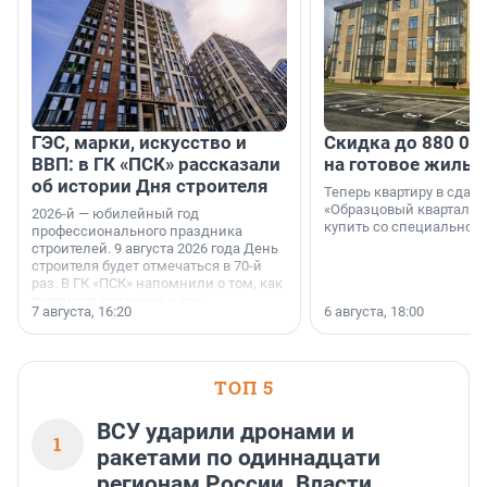
ГЭС, марки, искусство и
Скидка до 880 00
ВВП: в ГК «ПСК» рассказали
на готовое жильё
об истории Дня строителя
Теперь квартиру в сда
«Образцовый квартал 1
2026-й — юбилейный год
купить со специальной 
профессионального праздника
строителей. 9 августа 2026 года День
строителя будет отмечаться в 70-й
раз. В ГК «ПСК» напомнили о том, как
появился праздник и как
7 августа, 16:20
6 августа, 18:00
поменялась роль строительства.
ТОП 5
ВСУ ударили дронами и
1
ракетами по одиннадцати
регионам России. Власти