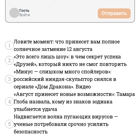
Гость
Отправить
Войти
Ловите момент: что принесет вам полное
1
солнечное затмение 12 августа
«Это всего лишь шоу»: в чем секрет успеха
2
«Друзей», который никто не смог повторить
«Минус — слишком много спойлеров»:
3
российский ниндзя-скульптор снялся в
сериале «Дом Дракона». Видео
«Август принесет новые возможности»: Тамара
4
Глоба назвала, кому из знаков зодиака
улыбнется удача
Надвигается волна пугающих вирусов —
5
ученые потребовали срочно усилить
безопасность