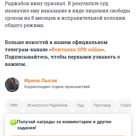
Раджабов вину признал. В результате суд
назначил ему наказание в виде лишения свободы
сроком на 8 месяцев в исправительной колонии
общего режима.
Больше новостей в нашем официальном
телеграм-канале «
Фонтанка SPB online
»
.
Подписывайтесь, чтобы первыми узнавать о
важном.
Ирина Лысак
Корреспондент отдела происшествий
ПИК
Исматулло Раджабов
Суд
Приговор
Стрельб
Получай награды за комментарии и другие 
задания!
0
0
0
1
0