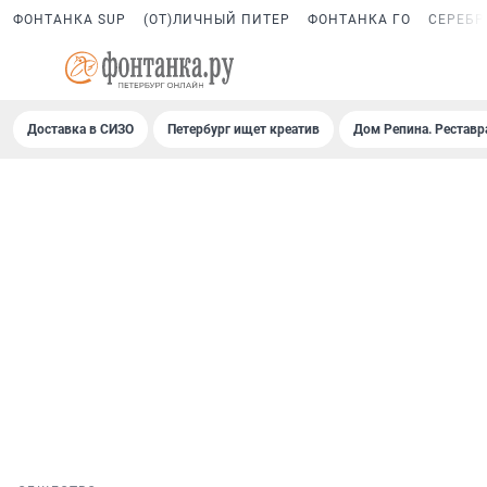
ФОНТАНКА SUP
(ОТ)ЛИЧНЫЙ ПИТЕР
ФОНТАНКА ГО
СЕРЕБР
Доставка в СИЗО
Петербург ищет креатив
Дом Репина. Реставр