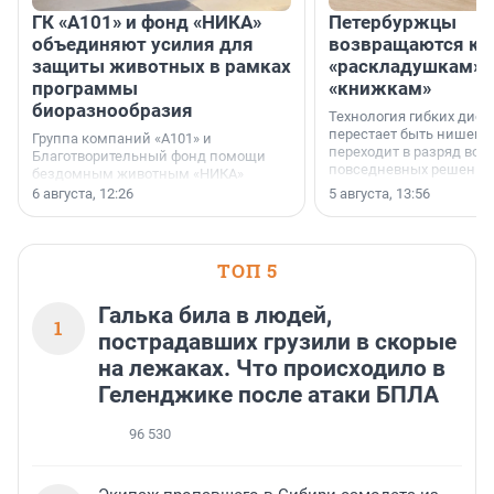
ГК «А101» и фонд «НИКА»
Петербуржцы
объединяют усилия для
возвращаются к
защиты животных в рамках
«раскладушкам» 
программы
«книжкам»
биоразнообразия
Технология гибких дисп
перестает быть нишевы
Группа компаний «А101» и
переходит в разряд вос
Благотворительный фонд помощи
повседневных решений
бездомным животным «НИКА»
заключили соглашение о
6 августа, 12:26
5 августа, 13:56
стратегическом сотрудничестве.
ТОП 5
Галька била в людей,
1
пострадавших грузили в скорые
на лежаках. Что происходило в
Геленджике после атаки БПЛА
96 530