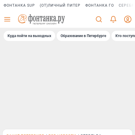
ФОНТАНКА SUP
(ОТ)ЛИЧНЫЙ ПИТЕР
ФОНТАНКА ГО
СЕРЕБР
Куда пойти на выходных
Образование в Петербурге
Кто поступ