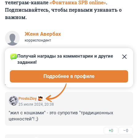
телеграм-канале
«Фонтанка SPB online»
.
Подписывайтесь, чтобы первыми узнавать о
важном.
Женя Авербах
корреспондент
Получай награды за комментарии и другие 
задания!
0
1
0
0
0
Подробнее в профиле
КОММЕНТАРИИ
7
ProstoZloy
25 июля 2024, 20:38
"жил с кошками" - это супротив "традиционных 
ценностей"! ;)
+0
–0