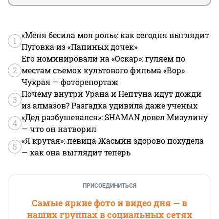
«Меня бесила моя роль»: как сегодня выглядит
1
Пуговка из «Папиных дочек»
Его номинировали на «Оскар»: гуляем по
2
местам съемок культового фильма «Вор»
Чухрая — фоторепортаж
Почему внутри Урана и Нептуна идут дожди
3
из алмазов? Разгадка удивила даже ученых
«Дед разбушевался»: SHAMAN довел Мизулину
4
— что он натворил
«Я крутая»: певица Жасмин здорово похудела
5
— как она выглядит теперь
ПРИСОЕДИНИТЬСЯ
Самые яркие фото и видео дня — в
наших группах в социальных сетях