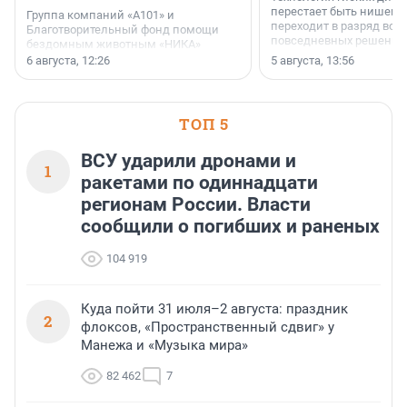
перестает быть нишевы
Группа компаний «А101» и
переходит в разряд вос
Благотворительный фонд помощи
повседневных решений
бездомным животным «НИКА»
заключили соглашение о
6 августа, 12:26
5 августа, 13:56
стратегическом сотрудничестве.
ТОП 5
ВСУ ударили дронами и
1
ракетами по одиннадцати
регионам России. Власти
сообщили о погибших и раненых
104 919
Куда пойти 31 июля–2 августа: праздник
2
флоксов, «Пространственный сдвиг» у
Манежа и «Музыка мира»
82 462
7