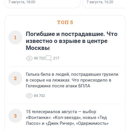
осторожного оптимизма.
7 августа, 18:00
7 августа, 16:20
поменялась роль строит
ТОП 5
Погибшие и пострадавшие. Что
1
известно о взрыве в центре
Москвы
90 722
217
Галька била в людей, пострадавших грузили
2
в скорые на лежаках. Что происходило в
Геленджике после атаки БПЛА
84 702
15 телесериалов августа — выбор
3
«Фонтанки»: «Коп-звезда», новые «Тед
Лассо» и «Джек Ричер», «Одержимость»