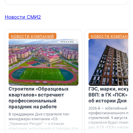
Новости СМИ2
НОВОСТИ КОМПАНИЙ
НОВОСТИ КОМПАНИ
Строители «Образцовых
ГЭС, марки, искус
кварталов» встречают
ВВП: в ГК «ПСК» р
профессиональный
об истории Дня с
праздник на работе
2026-й — юбилейный го
профессионального пр
В преддверии Дня строителя топ-
строителей. 9 августа 2
менеджеры компании «СЗ
строителя будет отмечат
„Терминал-Ресурс“ — о планах
раз. В ГК «ПСК» напомни
компании, испытаниях и поводах для
появился праздник и к