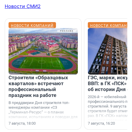
Новости СМИ2
НОВОСТИ КОМПАНИЙ
НОВОСТИ КОМПАНИ
Строители «Образцовых
ГЭС, марки, искус
кварталов» встречают
ВВП: в ГК «ПСК» р
профессиональный
об истории Дня с
праздник на работе
2026-й — юбилейный го
профессионального пр
В преддверии Дня строителя топ-
строителей. 9 августа 2
менеджеры компании «СЗ
строителя будет отмечат
„Терминал-Ресурс“ — о планах
раз. В ГК «ПСК» напомни
компании, испытаниях и поводах для
появился праздник и к
осторожного оптимизма.
7 августа, 18:00
7 августа, 16:20
поменялась роль строит