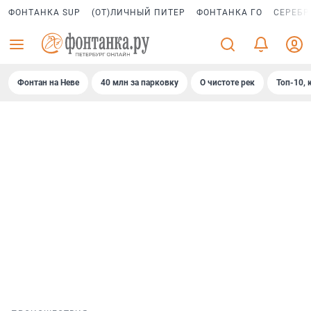
ФОНТАНКА SUP
(ОТ)ЛИЧНЫЙ ПИТЕР
ФОНТАНКА ГО
СЕРЕБР
Фонтан на Неве
40 млн за парковку
О чистоте рек
Топ-10, 