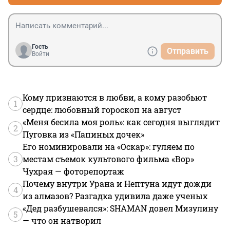
Гость
Отправить
Войти
Кому признаются в любви, а кому разобьют
1
сердце: любовный гороскоп на август
«Меня бесила моя роль»: как сегодня выглядит
2
Пуговка из «Папиных дочек»
Его номинировали на «Оскар»: гуляем по
3
местам съемок культового фильма «Вор»
Чухрая — фоторепортаж
Почему внутри Урана и Нептуна идут дожди
4
из алмазов? Разгадка удивила даже ученых
«Дед разбушевался»: SHAMAN довел Мизулину
5
— что он натворил