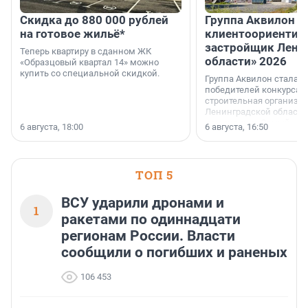
Скидка до 880 000 рублей
Группа Аквилон 
на готовое жильё*
клиентоориентир
застройщик Лени
Теперь квартиру в сданном ЖК
области» 2026
«Образцовый квартал 14» можно
купить со специальной скидкой.
Группа Аквилон стала 
победителей конкурса 
строительная организа
Ленинградской области 
номинации «Самый
6 августа, 18:00
6 августа, 16:50
клиентоориентированн
застройщик Ленинград
области».
ТОП 5
ВСУ ударили дронами и
1
ракетами по одиннадцати
регионам России. Власти
сообщили о погибших и раненых
106 453