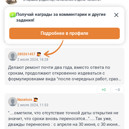
Получай награды за комментарии и другие 
задания!
0
13
5
3
0
Подробнее в профиле
КОММЕНТАРИИ
28
280261457
2 июля 2024, 18:28
Делают ремонт почти два года, вместо ответа по 
срокам, продолжают откровенно издеваться с 
формулировками вида "после очередных работ, сразу 
скажем когда". Злости не хватает уже, стыдно перед 
+0
–0
Москвой. Половина ресторанов и магазинов у 
Чернышевской разорились.
Nazariuss
2 июля 2024, 11:53
"....ометили, что отсутствие точной даты открытия не 
значит, что сроки вновь переносятся...".....Так уже, 
дважды перенесено : с апреля на 30 июня, с 30 июня 