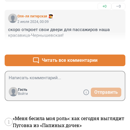
на авнюююгуст.... Озвучивший такой бред, с 
+0
–0
лексикологией не дружат или это просто стёб ?) А 
может это звёздная чиновничья болезнь ?) Типа, цыц, 
Оля-ля питерская
комстрой на проводе, вопросов быть не должно ) 
2 июля 2024, 00:09
....Но если это реально , официальный, сколько же в 
скоро откроет свои двери для пассажиров наша 
нем апломба и пафоса...
красавица-Чернышевская!
+0
–1
Читать все комментарии
Гость
Отправить
Войти
«Меня бесила моя роль»: как сегодня выглядит
1
Пуговка из «Папиных дочек»