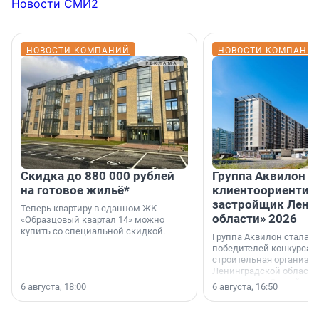
Новости СМИ2
НОВОСТИ КОМПАНИЙ
НОВОСТИ КОМПАНИ
Скидка до 880 000 рублей
Группа Аквилон 
на готовое жильё*
клиентоориентир
застройщик Лени
Теперь квартиру в сданном ЖК
области» 2026
«Образцовый квартал 14» можно
купить со специальной скидкой.
Группа Аквилон стала 
победителей конкурса 
строительная организа
Ленинградской области 
номинации «Самый
6 августа, 18:00
6 августа, 16:50
клиентоориентированн
застройщик Ленинград
области».