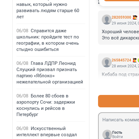
КОММЕНТАР
навык, который нужно
развивать людям старше 60
лет
282059300
29 июня 2024, 
06/08
Справится даже
Хороший человек
школьник: пройдите тест по
Это всё дикарск
географии, в котором очень
стыдно ошибиться
265845724
06/08
Глава ЛДПР Леонид
28 июня 2024, 
Слуцкий призвал признать
Кебаба под стра
партию «Яблоко»
нежелательной организацией
06/08
Более 80 сбоев в
аэропорту Сочи: задержки
коснулись и рейсов в
Петербург
06/08
Искусственный
Гость
интеллект впервые создал
Войти