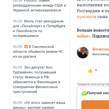
06/08
Politico: обмен
выполнении ко
разведданными между США и
Украиной активизировался
Росгвардии и е
признали
сына 
06/08
Июль стал рекордным
для «ЛизаАлерт» в Петербурге
Больше новост
и Ленобласти по
online»
. Подпис
потерявшимся
06/08
В Смоленской
Вячесл
области объявили режим ЧС
Выпускающ
из-за урагана
06/08
Экс-депутат Ано
9
Туртиайнен, получивший
статус беженца в РФ,
обвиняется в Финляндии в
Увидели опечатку? В
совершении финансовых
преступлений
Получай наг
06/08
«От этого зависит ваша
жизнь»: эксперт назвал