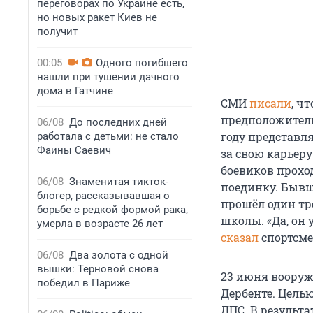
переговорах по Украине есть,
но новых ракет Киев не
получит
00:05
Одного погибшего
нашли при тушении дачного
дома в Гатчине
СМИ
писали
, ч
предположитель
06/08
До последних дней
году представл
работала с детьми: не стало
Фаины Саевич
за свою карьеру
боевиков прохо
06/08
Знаменитая тикток-
поединку. Бывш
блогер, рассказывавшая о
прошёл один тр
борьбе с редкой формой рака,
школы. «Да, он 
умерла в возрасте 26 лет
сказал
спортсме
06/08
Два золота с одной
вышки: Терновой снова
23 июня вооруж
победил в Париже
Дербенте. Цель
ДПС. В результа