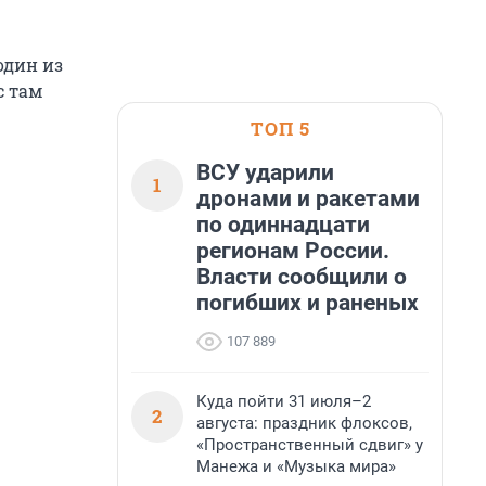
один из
с там
ТОП 5
ВСУ ударили
1
дронами и ракетами
по одиннадцати
регионам России.
Власти сообщили о
погибших и раненых
107 889
Куда пойти 31 июля–2
2
августа: праздник флоксов,
«Пространственный сдвиг» у
Манежа и «Музыка мира»