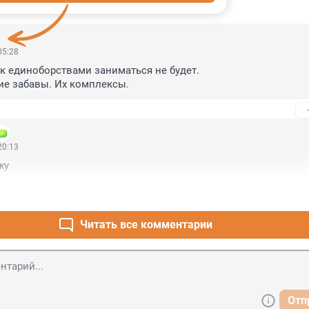
ИИ
4
05:28
 единоборствами заниматься не будет.

ие забавы. Их комплексы.
20:13
жу
Читать все комментарии
Отп