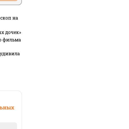
оскоп на
ых дочек»
го фильма
 удивила
льных