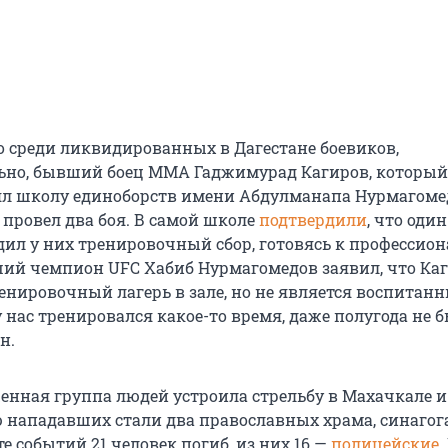
то среди ликвидированных в Дагестане боевиков,
но, бывший боец ММА Гаджимурад Кагиров, который 
ял школу единоборств имени Абдулманапа Нурмагоме
 провел два боя. В самой школе
подтвердили
, что один
дил у них тренировочный сбор, готовясь к профессио
ий чемпион UFC Хабиб Нурмагомедов заявил, что Ка
енировочный лагерь в зале, но не является воспитан
у нас тренировался какое-то время, даже полугода не б
н.
енная группа людей устроила стрельбу в Махачкале и
ю нападавших стали два православных храма, синагога
те событий 21 человек погиб, из них 16 —
полицейские
.