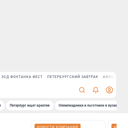
ЗСД ФОНТАНКА ФЕСТ
ПЕТЕРБУРГСКИЙ ЗАВТРАК
АФИША PLUS
и
Петербург ищет креатив
Олимпиадники и льготники в вузах СПб
НОВОСТИ КОМПАНИЙ
НОВОС