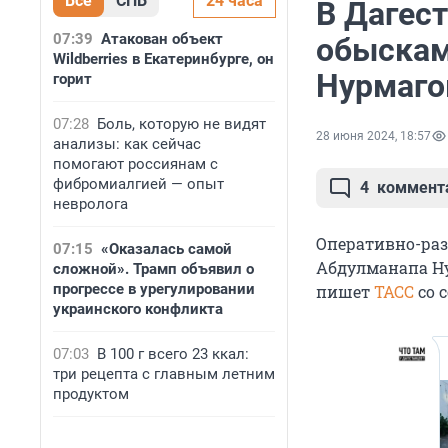
Все
СПБ
24 часа
В Дагест
07:39
Атакован объект
обыскам
Wildberries в Екатеринбурге, он
Нурмаго
горит
07:28
Боль, которую не видят
28 июня 2024, 18:57
анализы: как сейчас
помогают россиянам с
фибромиалгией — опыт
4
коммент
невролога
Оперативно-раз
07:15
«Оказалась самой
Абдулманапа Нур
сложной». Трамп объявил о
прогрессе в урегулировании
пишет
ТАСС
со 
украинского конфликта
07:03
В 100 г всего 23 ккал:
три рецепта с главным летним
продуктом