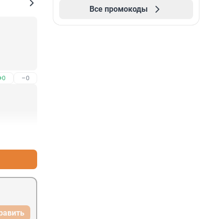
Все промокоды
+0
–0
+4
–0
равить