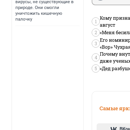
вирусы, не существующие в
природе. Они смогли
уничтожить кишечную
Кому призна
палочку
1
август
2
«Меня бесил
Его номинир
3
«Вор» Чухра
Почему внут
4
даже учены
5
«Дед разбуш
Самые ярки
ВКо