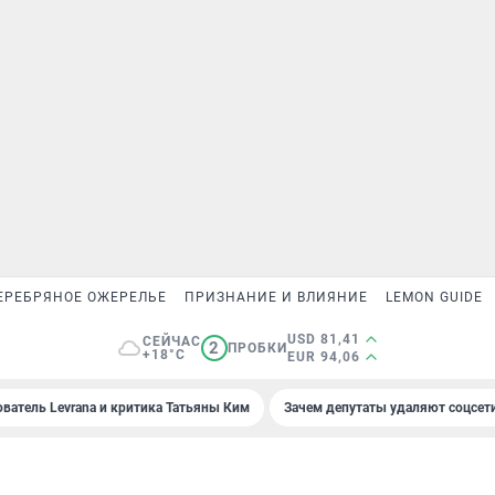
ЕРЕБРЯНОЕ ОЖЕРЕЛЬЕ
ПРИЗНАНИЕ И ВЛИЯНИЕ
LEMON GUIDE
USD 81,41
СЕЙЧАС
2
ПРОБКИ
+18°C
EUR 94,06
ователь Levrana и критика Татьяны Ким
Зачем депутаты удаляют соцсет