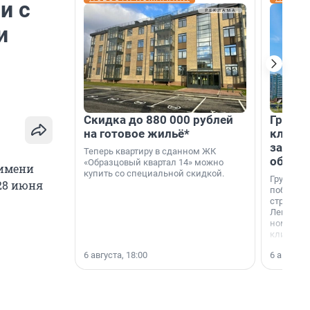
и с
и
Скидка до 880 000 рублей
Группа
на готовое жильё*
клиен
застро
Теперь квартиру в сданном ЖК
област
«Образцовый квартал 14» можно
 имени
купить со специальной скидкой.
Группа А
 28 июня
победите
строител
Ленингра
номинац
клиенто
застройщ
6 августа, 18:00
6 августа,
области»