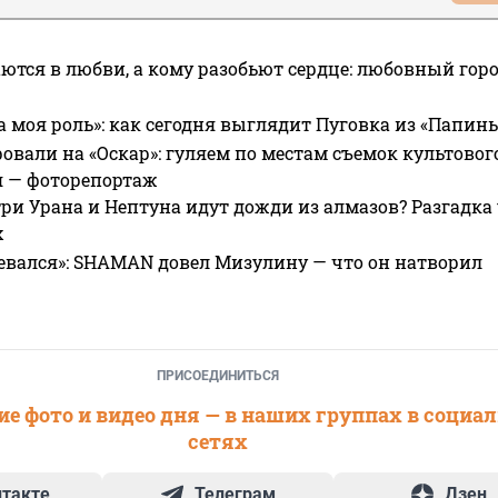
ются в любви, а кому разобьют сердце: любовный гор
а моя роль»: как сегодня выглядит Пуговка из «Папин
овали на «Оскар»: гуляем по местам съемок культово
я — фоторепортаж
ри Урана и Нептуна идут дожди из алмазов? Разгадка
х
евался»: SHAMAN довел Мизулину — что он натворил
ПРИСОЕДИНИТЬСЯ
е фото и видео дня — в наших группах в социа
сетях
нтакте
Телеграм
Дзен