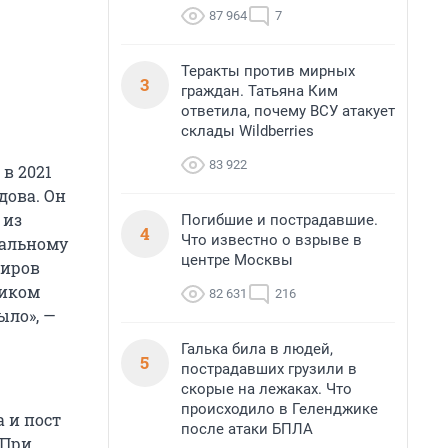
87 964
7
Теракты против мирных
3
граждан. Татьяна Ким
ответила, почему ВСУ атакует
склады Wildberries
83 922
в 2021
дова. Он
 из
Погибшие и пострадавшие.
4
Что известно о взрыве в
нальному
центре Москвы
гиров
ником
82 631
216
ыло», —
Галька била в людей,
5
пострадавших грузили в
скорые на лежаках. Что
происходило в Геленджике
 и пост
после атаки БПЛА
 При