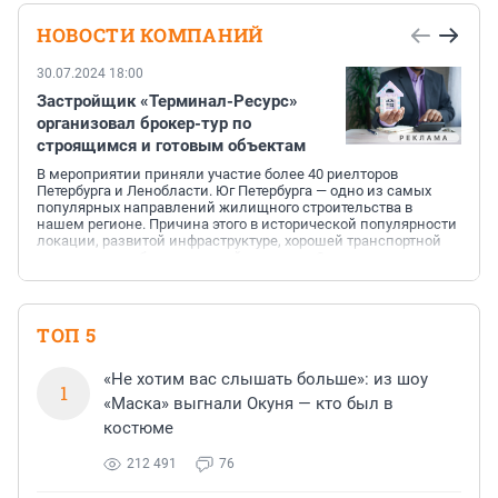
НОВОСТИ КОМПАНИЙ
30.07.2024 18:00
Застройщик «Терминал-Ресурс»
организовал брокер-тур по
строящимся и готовым объектам
В мероприятии приняли участие более 40 риелторов
Петербурга и Ленобласти. Юг Петербурга — одно из самых
популярных направлений жилищного строительства в
нашем регионе. Причина этого в исторической популярности
локации, развитой инфраструктуре, хорошей транспортной
доступности и благополучной экологии. Эксперта рынка
недвижимости изучают наиболее интересные предложения
от застройщиков. Им представили проект комплексного
развития территории «На Царскосельских холмах».
Строительство ведётся на въезде в Пушкин. Площадь участка
ТОП 5
составляет 316 га...
«Не хотим вас слышать больше»: из шоу
1
«Маска» выгнали Окуня — кто был в
костюме
212 491
76