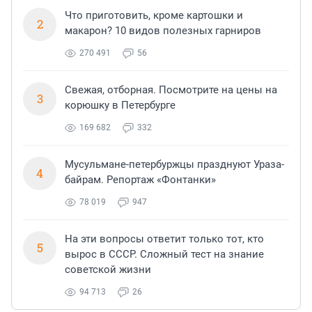
Что приготовить, кроме картошки и
2
макарон? 10 видов полезных гарниров
270 491
56
Свежая, отборная. Посмотрите на цены на
3
корюшку в Петербурге
169 682
332
Мусульмане-петербуржцы празднуют Ураза-
4
байрам. Репортаж «Фонтанки»
78 019
947
На эти вопросы ответит только тот, кто
5
вырос в СССР. Сложный тест на знание
советской жизни
94 713
26