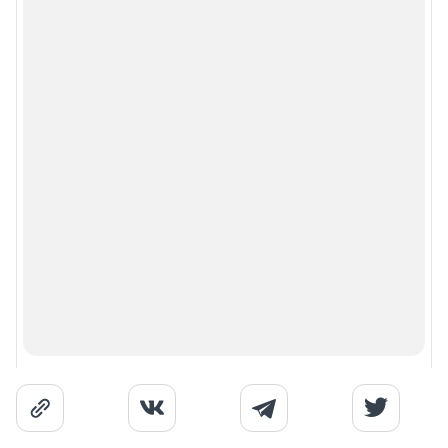
Политика обработки персональных данных
Правила использования материалов сайта
Политика использования cookies
Рекомендательные системы
Деятельность в сфере ИТ
Руководство пользователя
Наши награды
© 2000-2026 Фонтанка.Ру
Свидетельство Роскомнадзора
ЭЛ № ФС 77-66333 от 14.07.2016
© Разработка — ООО «Интернет Технологии»