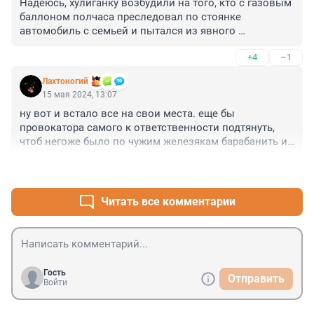
Надеюсь, хулиганку возбудили на того, кто с газовым 
баллоном полчаса преследовал по стоянке 
автомобиль с семьей и пытался из явного 
неуважения к общественному порядку залить перцем 
+4
–1
жену и ребенка водителя электрокара? Хотя тут может 
быть и личная неприязнь - тогда хулиганка 
Лахтоногий
развалится.
15 мая 2024, 13:07
ну вот и встало все на свои места. еще бы 
провокатора самого к ответственности подтянуть, 
чтоб негоже было по чужим железякам барабанить и 
под колеса бросаться
+4
–1
Читать все комментарии
Гость
Отправить
Войти