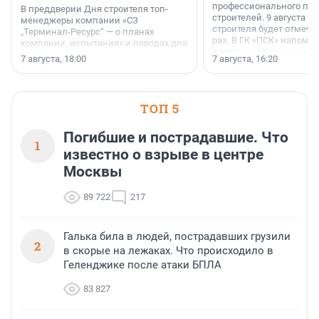
профессионального пр
В преддверии Дня строителя топ-
строителей. 9 августа 2
менеджеры компании «СЗ
строителя будет отмечат
„Терминал-Ресурс“ — о планах
раз. В ГК «ПСК» напомни
компании, испытаниях и поводах для
появился праздник и к
осторожного оптимизма.
7 августа, 18:00
7 августа, 16:20
поменялась роль строит
ТОП 5
Погибшие и пострадавшие. Что
1
известно о взрыве в центре
Москвы
89 722
217
Галька била в людей, пострадавших грузили
2
в скорые на лежаках. Что происходило в
Геленджике после атаки БПЛА
83 827