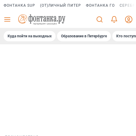
ФОНТАНКА SUP
(ОТ)ЛИЧНЫЙ ПИТЕР
ФОНТАНКА ГО
СЕРЕБР
Куда пойти на выходных
Образование в Петербурге
Кто поступ