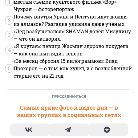
1
местам съемок культового фильма «Вор»
Чухрая — фоторепортаж
Почему внутри Урана и Нептуна идут дожди
2
из алмазов? Разгадка удивила даже ученых
«Дед разбушевался»: SHAMAN довел Мизулину
3
— что он натворил
«Я крутая»: певица Жасмин здорово похудела
4
— как она выглядит теперь
«За месяц сбросил 15 килограммов»: Влад
5
Прохоров — о том, как худел, и о возлюбленной
старше его на 21 год
ПРИСОЕДИНИТЬСЯ
Самые яркие фото и видео дня — в
наших группах в социальных сетях